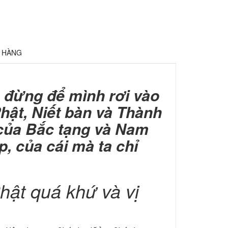
Ả HÀNG
, đừng để mình rơi vào
Phật, Niết bàn và Thành
 của Bắc tạng và Nam
p, của cái mà ta chỉ
hật quá khứ và vị