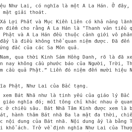
iệu Như Lai, có nghĩa là một A La Hán. Ở đây,
 mặt giải thoát.
Xá Lợi Phất và Mục Kiền Liên có khả năng lãn
an điểm cho rằng A La Hán là "Thanh văn tiểu 
. Phật và A La Hán đều thuộc cảnh giới vô phâ
đấy là điều không thể quan niệm được. Đã đến
ứng đắc của các Sa Môn quả.
Nam, qua thời Kinh Sám Hồng Danh, rõ là đã x
n nay không cầu phước báo của Người, Trời, T
m cầu quả Phật.” Liền đó niệm đến mười hiệu 
ĩa Phật, Như Lai của Bắc tạng.
 xem Bát Nhã như là tinh yếu của giáo lý Bắc
 giáo nghĩa đó; mỗi tông chỉ khác nhau ở qua
c ở chiều sâu. Bát Nhã Tâm Kinh được xem là 
át, hành thâm Bát nhã Ba la mật đa thời, chi
c nội dung của Bát nhã. Nội dung ấy là bằng 
i khổ ách. Trở về định nghĩa Như Lai của Thư