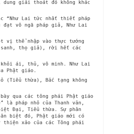
i dung giải thoát đó không khác
ặc “Như Lai tức nhất thiết pháp
g đạt vô ngã pháp giả, Như Lai
ột vị thể nhập vào thực tướng
 sanh, thọ giả), rời hết các
 khỏi ái, thủ, vô minh. Như Lai
ủa Phật giáo.
hỏ (Tiểu thừa), Bắc tạng không
 bày qua các tông phái Phật giáo
ế" là pháp nhỏ của Thanh văn,
biệt Đại, Tiểu thừa. Sự phân
hân biệt đó, Phật giáo mới có
y thiện xảo của các Tông phái