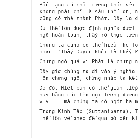
Bắc tạng có chủ trương khác với 
không phải chỉ là sáu Thế Tôn; h
cũng có thể thành Phật. Đây là 
Dù Thế Tôn được định nghĩa dưới
ngộ hoàn toàn, thấy rõ thực tướn
Chúng ta cũng có thể hiểu Thế T
nhận: "Thấy Duyên khởi là thấy P
Chứng ngộ quả vị Phật là chứng n
Bây giờ chúng ta đi vào ý nghĩa 
Tôn chứng ngộ, chứng nhập là kết
Do đó, Niết bàn có thể gián tiếp
hay bằng các tên gọi tương đương
v.v.... mà chúng ta có ngót ba m
Trong Kinh Tập (Suttanipattà), T
Thế Tôn về phép để qua bờ bên ki