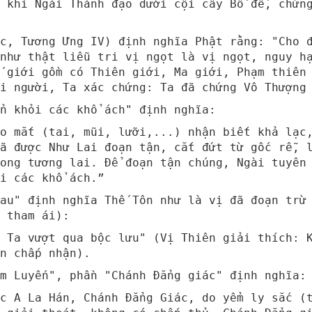
 khi Ngài Thành đạo dưới cội cây Bồ đề, chứn
c, Tương Ưng IV) định nghĩa Phật rằng: "Cho 
như thật liễu tri vị ngọt là vị ngọt, nguy h
 giới gồm có Thiên giới, Ma giới, Phạm thiên
i người, Ta xác chứng: Ta đã chứng Vô Thượng
n khỏi các khổ ách" định nghĩa:
o mắt (tai, mũi, lưỡi,...) nhận biết khả lạc
ã được Như Lai đoạn tận, cắt đứt từ gốc rễ, 
ong tương lai. Để đoạn tận chúng, Ngài tuyên
i các khổ ách.”
au" định nghĩa Thế Tôn như là vị đã đoạn trừ
 tham ái):
 Ta vượt qua bộc lưu" (Vị Thiên giải thích: 
n chấp nhận).
m Luyến", phần "Chánh Đẳng giác" định nghĩa:
ậc A La Hán, Chánh Đẳng Giác, do yểm ly sắc (