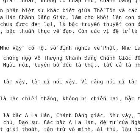
 giải thoát, không có chấp thủ, Chánh Đẳng g
n phân biệt sự khác biệt giữa Thế Tôn và các
a Hán Chánh Đẳng Giác, làm cho khởi lên con 
 chưa được đem lại, là bậc truyền thuyết con 
, bậc thuần thục về đạo. Còn các vị đệ tử là
Như Vậy" có một số định nghĩa về Phật, Như L
 chứng ngộ Vô Thượng Chánh Đẳng Chánh Giác đ
 Ngài nói, tuyên bố đều là thật, tất cả là n
 làm vậy, làm gì nói vậy. Vì rằng nói gì làm
là bậc chiến thắng, không bị chiến bại, bậc 
 là bậc A La Hán, Chánh Đẳng giác. Như vậy, 
 chủ, Đạo sư. Các bậc A La Hán, đệ tử của Ng
t giải thoát, tận trừ vô minh, ái thủ, lậu h