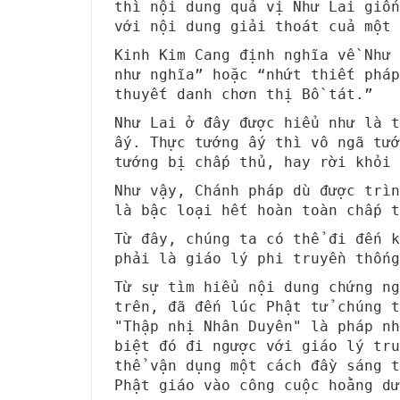
thì nội dung quả vị Như Lai giố
với nội dung giải thoát cuả một 
Kinh Kim Cang định nghĩa về Như
như nghĩa” hoặc “nhứt thiết pháp
thuyết danh chơn thị Bồ tát.”
Như Lai ở đây được hiểu như là t
ấy. Thực tướng ấy thì vô ngã tướ
tướng bị chấp thủ, hay rời khỏi 
Như vậy, Chánh pháp dù được trì
là bậc loại hết hoàn toàn chấp t
Từ đây, chúng ta có thể đi đến k
phải là giáo lý phi truyền thống
Từ sự tìm hiểu nội dung chứng ng
trên, đã đến lúc Phật tử chúng t
"Thập nhị Nhân Duyên" là pháp nh
biệt đó đi ngược với giáo lý tru
thể vận dụng một cách đầy sáng t
Phật giáo vào công cuộc hoằng dư