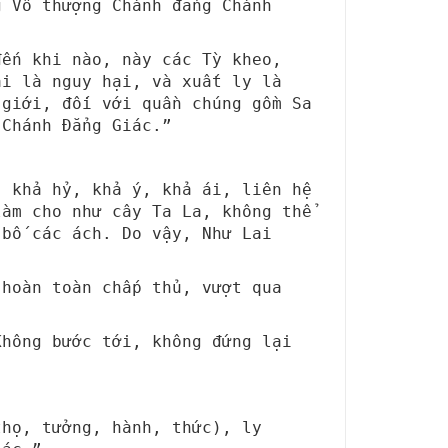
g Vô thượng Chánh đẳng Chánh
đến khi nào, này các Tỳ kheo,
ại là nguy hại, và xuất ly là
 giới, đối với quần chúng gồm Sa
 Chánh Đẳng Giác.”
, khả hỷ, khả ý, khả ái, liên hệ
làm cho như cây Ta La, không thể
 bố các ách. Do vậy, Như Lai
 hoàn toàn chấp thủ, vượt qua
Không bước tới, không đứng lại
thọ, tưởng, hành, thức), ly