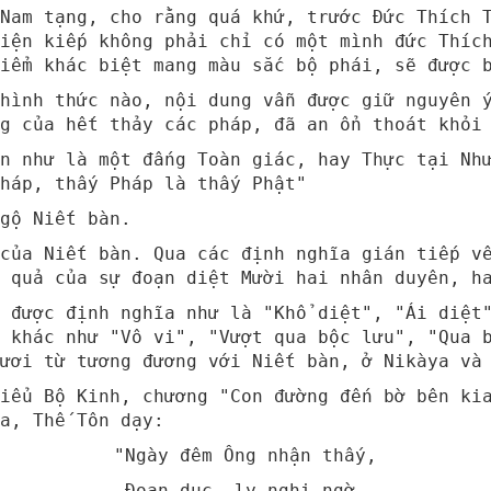
Nam tạng, cho rằng quá khứ, trước Đức Thích 
iện kiếp không phải chỉ có một mình đức Thíc
điểm khác biệt mang màu sắc bộ phái, sẽ được 
 hình thức nào, nội dung vẫn được giữ nguyên 
g của hết thảy các pháp, đã an ổn thoát khỏi
ôn như là một đấng Toàn giác, hay Thực tại Nh
háp, thấy Pháp là thấy Phật"
gộ Niết bàn.
của Niết bàn. Qua các định nghĩa gián tiếp v
 quả của sự đoạn diệt Mười hai nhân duyên, h
 được định nghĩa như là "Khổ diệt", "Ái diệt
 khác như "Vô vi", "Vượt qua bộc lưu", "Qua 
ươi từ tương đương với Niết bàn, ở Nikàya và
iểu Bộ Kinh, chương "Con đường đến bờ bên ki
a, Thế Tôn dạy:
"Ngày đêm Ông nhận thấy,
Đoạn dục, ly nghi ngờ,