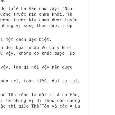
iác.”
 đệ tử A La Hán như vầy: "Như
đường trước kia chưa khởi, là
đường trước kia chưa được tuyên
 những vị sống theo đạo, tiếp
ai một cách đặc biệt:
ến đêm Ngài nhập Vô dư y Niết
hư vậy, không có khác được. Do
 vậy, làm gì nói vậy nên được
toàn trí, toàn kiến, đại tự tại,
Thế Tôn cũng là một vị A La Hán,
ài là những vị đi theo con đường
oặc thì giữa Thế Tôn và các A La