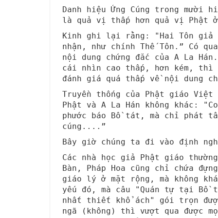
Danh hiệu Ứng Cúng trong mười h
là quả vị thấp hơn quả vị Phật ở
Kinh ghi lại rằng: "Hai Tôn giả 
nhận, như chính Thế Tôn.” Có qu
nội dung chứng đắc của A La Hán
cái nhìn cao thấp, hơn kém, thì 
đánh giá quá thấp về nội dung ch
Truyền thống của Phật giáo Việt 
Phật và A La Hán không khác: "Co
phước báo Bồ tát, mà chỉ phát tâ
cúng....”
Bây giờ chúng ta đi vào định ngh
Các nhà học giả Phật giáo thường
Bàn, Pháp Hoa cũng chỉ chứa đựng
giáo lý ở mặt rộng, mà không khá
yếu đó, mà câu "Quán tự tại Bồ t
nhất thiết khổ ách" gói trọn đượ
ngã (không) thì vượt qua được mọ