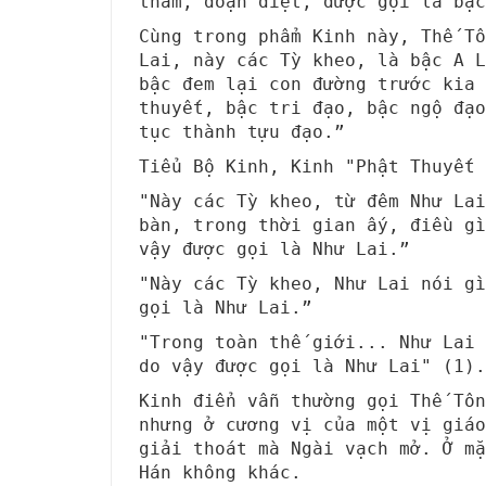
tham, đoạn diệt, được gọi là bậc
Cùng trong phẩm Kinh này, Thế Tô
Lai, này các Tỳ kheo, là bậc A L
bậc đem lại con đường trước kia
thuyết, bậc tri đạo, bậc ngộ đạo
tục thành tựu đạo.”
Tiểu Bộ Kinh, Kinh "Phật Thuyết 
"Này các Tỳ kheo, từ đêm Như Lai
bàn, trong thời gian ấy, điều gì
vậy được gọi là Như Lai.”
"Này các Tỳ kheo, Như Lai nói gì
gọi là Như Lai.”
"Trong toàn thế giới... Như Lai 
do vậy được gọi là Như Lai" (1).
Kinh điển vẫn thường gọi Thế Tôn
nhưng ở cương vị của một vị giáo
giải thoát mà Ngài vạch mở. Ở mặ
Hán không khác.