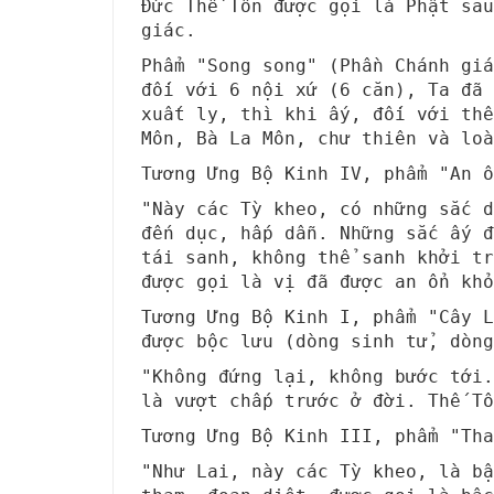
Đức Thế Tôn được gọi là Phật sau
giác.
Phẩm "Song song" (Phần Chánh giá
đối với 6 nội xứ (6 căn), Ta đã 
xuất ly, thì khi ấy, đối với thế
Môn, Bà La Môn, chư thiên và loà
Tương Ưng Bộ Kinh IV, phẩm "An ổ
"Này các Tỳ kheo, có những sắc d
đến dục, hấp dẫn. Những sắc ấy đ
tái sanh, không thể sanh khởi tr
được gọi là vị đã được an ổn khỏ
Tương Ưng Bộ Kinh I, phẩm "Cây L
được bộc lưu (dòng sinh tử, dòng
"Không đứng lại, không bước tới.
là vượt chấp trước ở đời. Thế Tô
Tương Ưng Bộ Kinh III, phẩm "Tha
"Như Lai, này các Tỳ kheo, là b