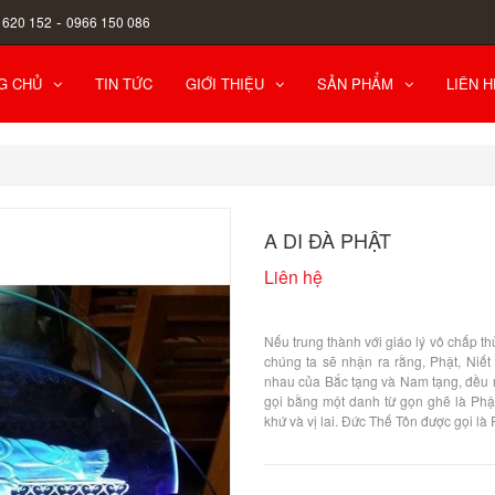
-
 620 152
0966 150 086
G CHỦ
TIN TỨC
GIỚI THIỆU
SẢN PHẨM
LIÊN H
A DI ĐÀ PHẬT
Liên hệ
Nếu trung thành với giáo lý vô chấp th
chúng ta sẽ nhận ra rằng, Phật, Niế
nhau của Bắc tạng và Nam tạng, đều n
gọi bằng một danh từ gọn ghẽ là Phậ
khứ và vị lai. Đức Thế Tôn được gọi là 