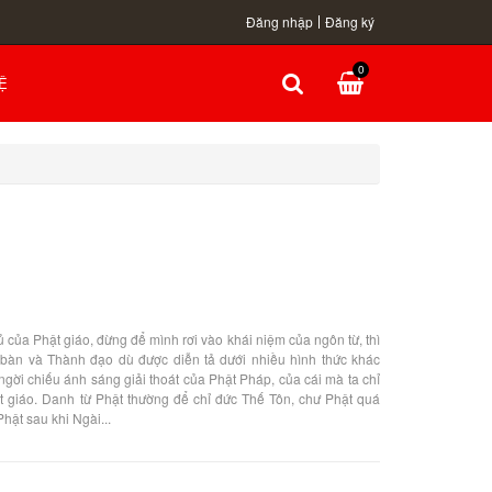
Đăng nhập
Đăng ký
0
Ệ
ủ của Phật giáo, đừng để mình rơi vào khái niệm của ngôn từ, thì
t bàn và Thành đạo dù được diễn tả dưới nhiều hình thức khác
gời chiếu ánh sáng giải thoát của Phật Pháp, của cái mà ta chỉ
t giáo. Danh từ Phật thường để chỉ đức Thế Tôn, chư Phật quá
Phật sau khi Ngài...