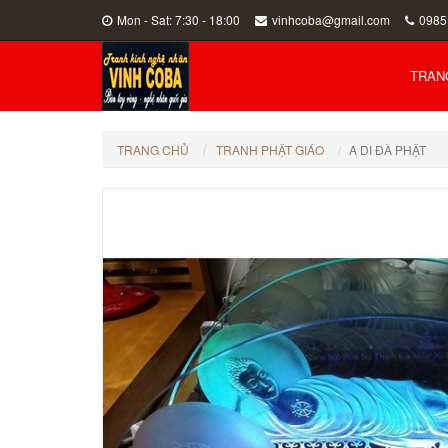
Mon - Sat: 7:30 - 18:00
vinhcoba@gmail.com
0985
TRAN
TRANG CHỦ
TRANH PHẬT GIÁO
A DI ĐÀ PHẬT