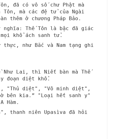
Tôn, đã có vô số chư Phật mà
h Tôn, mà các đệ tử của Ngài
bàn thêm ở chương Pháp Bảo.
ý nghĩa: Thế Tôn là bậc đã giác
 mọi khổ ách sanh tử.
ư thực, như Bắc và Nam tạng ghi
ề Như Lai, thì Niết bàn mà Thế
ay đoạn diệt khổ.
", "Thủ diệt", "Vô minh diệt",
bờ bên kia.” "Loại hết sanh y"
 A Hàm.
a", thanh niên Upasìva đã hỏi