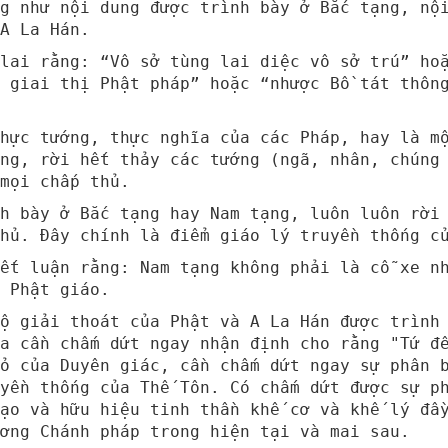
ng như nội dung được trình bày ở Bắc tạng, nộ
A La Hán.
 lai rằng: “Vô sở tùng lai diệc vô sở trú” ho
 giai thị Phật pháp” hoặc “nhược Bồ tát thôn
hực tướng, thực nghĩa của các Pháp, hay là m
ng, rời hết thảy các tướng (ngã, nhân, chúng
mọi chấp thủ.
nh bày ở Bắc tạng hay Nam tạng, luôn luôn rời
hủ. Đây chính là điểm giáo lý truyền thống c
ết luận rằng: Nam tạng không phải là cỗ xe n
 Phật giáo.
ộ giải thoát của Phật và A La Hán được trình
a cần chấm dứt ngay nhận định cho rằng "Tứ đ
ỏ của Duyên giác, cần chấm dứt ngay sự phân 
yền thống của Thế Tôn. Có chấm dứt được sự p
ạo và hữu hiệu tinh thần khế cơ và khế lý đầ
ơng Chánh pháp trong hiện tại và mai sau.