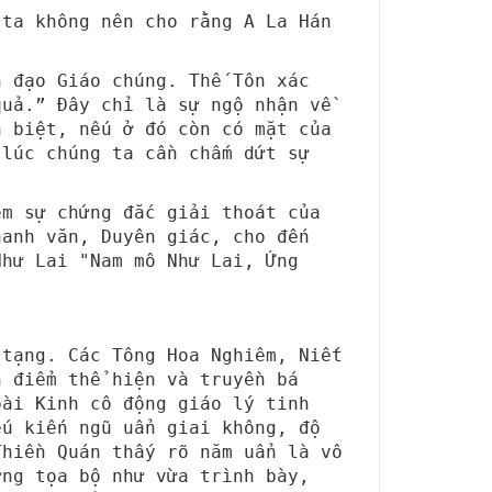
 ta không nên cho rằng A La Hán
h đạo Giáo chúng. Thế Tôn xác
quả.” Đây chỉ là sự ngộ nhận về
n biệt, nếu ở đó còn có mặt của
 lúc chúng ta cần chấm dứt sự
em sự chứng đắc giải thoát của
hanh văn, Duyên giác, cho đến
Như Lai "Nam mô Như Lai, Ứng
 tạng. Các Tông Hoa Nghiêm, Niết
n điểm thể hiện và truyền bá
bài Kinh cô động giáo lý tinh
ếu kiến ngũ uẩn giai không, độ
Thiền Quán thấy rõ năm uẩn là vô
ợng tọa bộ như vừa trình bày,