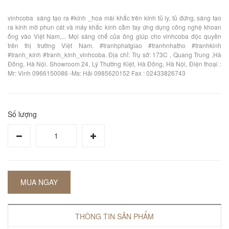
vinhcoba sáng tạo ra #kính _hoa mài khắc trên kính tủ ly, tủ đứng, sáng tạo
ra kính mờ phun cát và máy khắc kính cầm tay ứng dụng công nghệ khoan
ống vào Việt Nam,... Mọi sáng chế của ông giúp cho vinhcoba độc quyền
trên thị trường Việt Nam. #tranhphatgiao #tranhnhatho #tranhkinh
#tranh_kính #tranh_kính_vinhcoba. Địa chỉ: Trụ sở: 173C , Quang Trung ,Hà
Đông, Hà Nội. Showroom 24, Lý Thường Kiệt, Hà Đông, Hà Nội, Điện thoại :
Mr: Vinh 0966150086 -Ms: Hải 0985620152 Fax : 02433826743
Số lượng
MUA NGAY
THÔNG TIN SẢN PHẨM