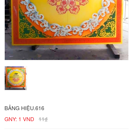
BẢNG HIỆU.616
GNY: 1 VND
11₫