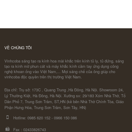
VỀ CHÚNG TÔI
Vinhcoba sáng tạo ra kính hoa mài khắc trên kính tủ ly, tủ đứng, sáng
tạo ra kính mờ phun cát và máy khắc kính cầm tay ứng dụng công
nghệ khoan ống vào Việt Nam,... Mọi sáng chế của ông giúp cho
vinhcoba độc quyền trên thị trường Việt Nam.
Địa chỉ: Trụ sở: 173C , Quang Trung ,Hà Đông, Hà Nội. Showroom 24,
Lý Thường Kiệt, Hà Đông, Hà Nội. Xưởng sx: 29/183 Xóm Nhà Thờ, Tổ
Dân Phố 7, Trung Sơn Trầm, ST,HN (kề bên Nhà Thờ Chính Tòa, Giáo
Phận Hưng Hóa, Trung Sơn Trầm, Sơn Tây, HN)
Hotline:
0985 620 152
-
0966 150 086
Fax :
02433826743