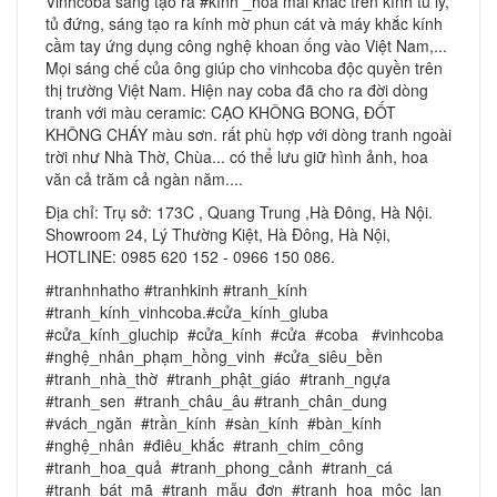
Vinhcoba sáng tạo ra #kính _hoa mài khắc trên kính tủ ly,
tủ đứng, sáng tạo ra kính mờ phun cát và máy khắc kính
cầm tay ứng dụng công nghệ khoan ống vào Việt Nam,...
Mọi sáng chế của ông giúp cho vinhcoba độc quyền trên
thị trường Việt Nam. Hiện nay coba đã cho ra đời dòng
tranh với màu ceramic: CẠO KHÔNG BONG, ĐỐT
KHÔNG CHÁY màu sơn. rất phù hợp với dòng tranh ngoài
trời như Nhà Thờ, Chùa... có thể lưu giữ hình ảnh, hoa
văn cả trăm cả ngàn năm....
Địa chỉ: Trụ sở: 173C , Quang Trung ,Hà Đông, Hà Nội.
Showroom 24, Lý Thường Kiệt, Hà Đông, Hà Nội,
HOTLINE: 0985 620 152 - 0966 150 086.
#tranhnhatho #tranhkinh #tranh_kính
#tranh_kính_vinhcoba.#cửa_kính_gluba
#cửa_kính_gluchip #cửa_kính #cửa #coba #vinhcoba
#nghệ_nhân_phạm_hồng_vinh #cửa_siêu_bền
#tranh_nhà_thờ #tranh_phật_giáo #tranh_ngựa
#tranh_sen #tranh_châu_âu #tranh_chân_dung
#vách_ngăn #trần_kính #sàn_kính #bàn_kính
#nghệ_nhân #điêu_khắc #tranh_chim_công
#tranh_hoa_quả #tranh_phong_cảnh #tranh_cá
#tranh_bát_mã #tranh_mẫu_đơn #tranh_hoa_mộc_lan