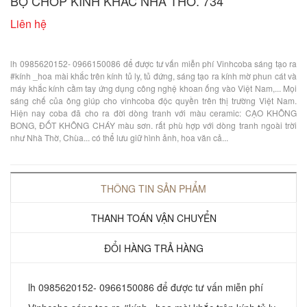
BỘ CHÓP KÍNH KHẮC NHÀ THỜ. 734
Liên hệ
lh 0985620152- 0966150086 để được tư vấn miễn phí Vinhcoba sáng tạo ra
#kính _hoa mài khắc trên kính tủ ly, tủ đứng, sáng tạo ra kính mờ phun cát và
máy khắc kính cầm tay ứng dụng công nghệ khoan ống vào Việt Nam,... Mọi
sáng chế của ông giúp cho vinhcoba độc quyền trên thị trường Việt Nam.
Hiện nay coba đã cho ra đời dòng tranh với màu ceramic: CẠO KHÔNG
BONG, ĐỐT KHÔNG CHÁY màu sơn. rất phù hợp với dòng tranh ngoài trời
như Nhà Thờ, Chùa... có thể lưu giữ hình ảnh, hoa văn cả...
THÔNG TIN SẢN PHẨM
THANH TOÁN VẬN CHUYỂN
ĐỔI HÀNG TRẢ HÀNG
lh 0985620152- 0966150086 để được tư vấn miễn phí