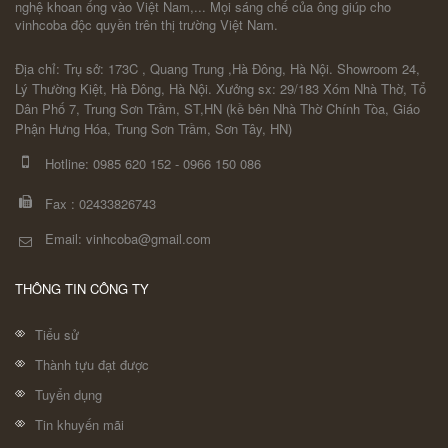
nghệ khoan ống vào Việt Nam,... Mọi sáng chế của ông giúp cho
vinhcoba độc quyền trên thị trường Việt Nam.
Địa chỉ: Trụ sở: 173C , Quang Trung ,Hà Đông, Hà Nội. Showroom 24,
Lý Thường Kiệt, Hà Đông, Hà Nội. Xưởng sx: 29/183 Xóm Nhà Thờ, Tổ
Dân Phố 7, Trung Sơn Trầm, ST,HN (kề bên Nhà Thờ Chính Tòa, Giáo
Phận Hưng Hóa, Trung Sơn Trầm, Sơn Tây, HN)
Hotline:
0985 620 152
-
0966 150 086
Fax :
02433826743
Email: vinhcoba@gmail.com
THÔNG TIN CÔNG TY
Tiểu sử
Thành tựu đạt được
Tuyển dụng
Tin khuyến mãi