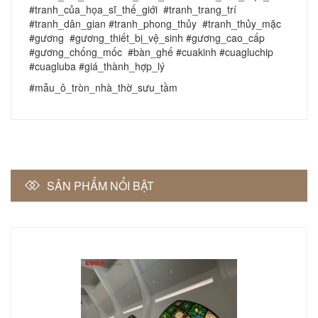
#tranh_của_họa_sĩ_thế_giới #tranh_trang_trí
#tranh_dân_gian #tranh_phong_thủy #tranh_thủy_mặc
#gương #gương_thiết_bị_vệ_sinh #gương_cao_cấp
#gương_chống_mốc #bàn_ghế #cuakinh #cuagluchip
#cuagluba #giá_thành_hợp_lý
#mẫu_ô_tròn_nhà_thờ_sưu_tầm
SẢN PHẨM NỔI BẬT