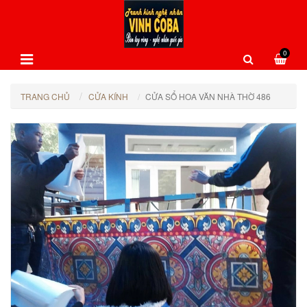
0
TRANG CHỦ
CỬA KÍNH
CỬA SỔ HOA VĂN NHÀ THỜ 486