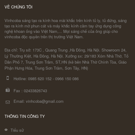
VỀ CHÚNG TÔI
Vinhcoba sáng tạo ra kính hoa mài khắc trên kính tủ ly, tủ đứng, sáng
tạo ra kính mờ phun cát và máy khắc kính cầm tay ứng dụng công
nghệ khoan ống vào Việt Nam,... Mọi sáng chế của ông giúp cho
vinhcoba độc quyền trên thị trường Việt Nam.
Địa chỉ: Trụ sở: 173C , Quang Trung ,Hà Đông, Hà Nội. Showroom 24,
Lý Thường Kiệt, Hà Đông, Hà Nội. Xưởng sx: 29/183 Xóm Nhà Thờ, Tổ
Dân Phố 7, Trung Sơn Trầm, ST,HN (kề bên Nhà Thờ Chính Tòa, Giáo
Phận Hưng Hóa, Trung Sơn Trầm, Sơn Tây, HN)
Hotline:
0985 620 152
-
0966 150 086
Fax :
02433826743
Email: vinhcoba@gmail.com
THÔNG TIN CÔNG TY
Tiểu sử