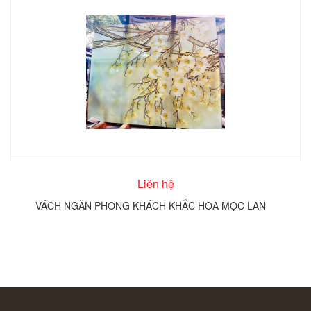
Liên hệ
VÁCH NGĂN PHÒNG KHÁCH KHẮC HOA MỘC LAN
T