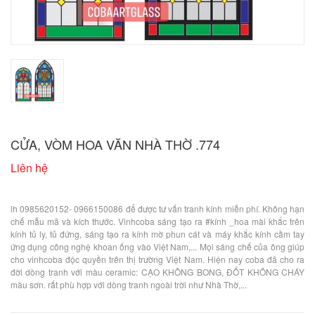
CỬA, VÒM HOA VĂN NHÀ THỜ .774
Liên hệ
lh 0985620152- 0966150086 để được tư vấn tranh kính miễn phí. Không hạn
chế mẫu mã và kích thước. Vinhcoba sáng tạo ra #kính _hoa mài khắc trên
kính tủ ly, tủ đứng, sáng tạo ra kính mờ phun cát và máy khắc kính cầm tay
ứng dụng công nghệ khoan ống vào Việt Nam,... Mọi sáng chế của ông giúp
cho vinhcoba độc quyền trên thị trường Việt Nam. Hiện nay coba đã cho ra
đời dòng tranh với màu ceramic: CẠO KHÔNG BONG, ĐỐT KHÔNG CHÁY
màu sơn. rất phù hợp với dòng tranh ngoài trời như Nhà Thờ,...