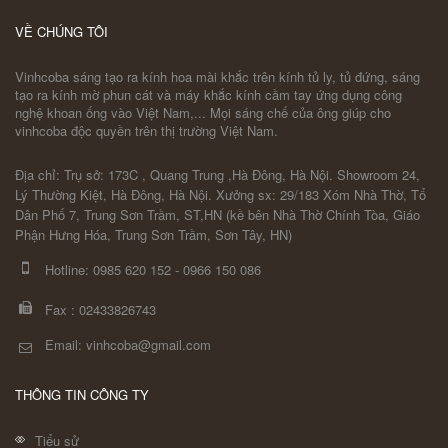
VỀ CHÚNG TÔI
Vinhcoba sáng tạo ra kính hoa mài khắc trên kính tủ ly, tủ đứng, sáng
tạo ra kính mờ phun cát và máy khắc kính cầm tay ứng dụng công
nghệ khoan ống vào Việt Nam,... Mọi sáng chế của ông giúp cho
vinhcoba độc quyền trên thị trường Việt Nam.
Địa chỉ: Trụ sở: 173C , Quang Trung ,Hà Đông, Hà Nội. Showroom 24,
Lý Thường Kiệt, Hà Đông, Hà Nội. Xưởng sx: 29/183 Xóm Nhà Thờ, Tổ
Dân Phố 7, Trung Sơn Trầm, ST,HN (kề bên Nhà Thờ Chính Tòa, Giáo
Phận Hưng Hóa, Trung Sơn Trầm, Sơn Tây, HN)
Hotline:
0985 620 152
-
0966 150 086
Fax :
02433826743
Email: vinhcoba@gmail.com
THÔNG TIN CÔNG TY
Tiểu sử