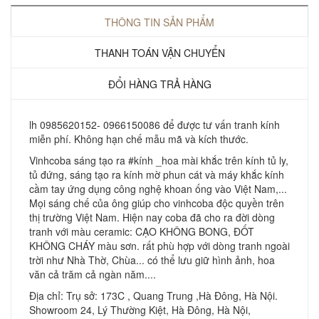
THÔNG TIN SẢN PHẨM
THANH TOÁN VẬN CHUYỂN
ĐỔI HÀNG TRẢ HÀNG
lh 0985620152- 0966150086 để được tư vấn tranh kính
miễn phí. Không hạn chế mẫu mã và kích thước.
Vinhcoba sáng tạo ra #kính _hoa mài khắc trên kính tủ ly,
tủ đứng, sáng tạo ra kính mờ phun cát và máy khắc kính
cầm tay ứng dụng công nghệ khoan ống vào Việt Nam,...
Mọi sáng chế của ông giúp cho vinhcoba độc quyền trên
thị trường Việt Nam. Hiện nay coba đã cho ra đời dòng
tranh với màu ceramic: CẠO KHÔNG BONG, ĐỐT
KHÔNG CHÁY màu sơn. rất phù hợp với dòng tranh ngoài
trời như Nhà Thờ, Chùa... có thể lưu giữ hình ảnh, hoa
văn cả trăm cả ngàn năm....
Địa chỉ: Trụ sở: 173C , Quang Trung ,Hà Đông, Hà Nội.
Showroom 24, Lý Thường Kiệt, Hà Đông, Hà Nội,