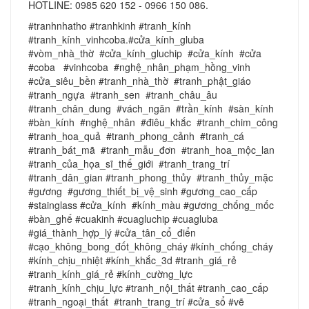
HOTLINE: 0985 620 152 - 0966 150 086.
#tranhnhatho #tranhkinh #tranh_kính
#tranh_kính_vinhcoba.#cửa_kính_gluba
#vòm_nhà_thờ #cửa_kính_gluchip #cửa_kính #cửa
#coba #vinhcoba #nghệ_nhân_phạm_hồng_vinh
#cửa_siêu_bền #tranh_nhà_thờ #tranh_phật_giáo
#tranh_ngựa #tranh_sen #tranh_châu_âu
#tranh_chân_dung #vách_ngăn #trần_kính #sàn_kính
#bàn_kính #nghệ_nhân #điêu_khắc #tranh_chim_công
#tranh_hoa_quả #tranh_phong_cảnh #tranh_cá
#tranh_bát_mã #tranh_mẫu_đơn #tranh_hoa_mộc_lan
#tranh_của_họa_sĩ_thế_giới #tranh_trang_trí
#tranh_dân_gian #tranh_phong_thủy #tranh_thủy_mặc
#gương #gương_thiết_bị_vệ_sinh #gương_cao_cấp
#stainglass #cửa_kính #kính_màu #gương_chống_mốc
#bàn_ghế #cuakinh #cuagluchip #cuagluba
#giá_thành_hợp_lý #cửa_tân_cổ_điển
#cạo_không_bong_đốt_không_cháy #kính_chống_cháy
#kính_chịu_nhiệt #kính_khắc_3d #tranh_giá_rẻ
#tranh_kính_giá_rẻ #kính_cường_lực
#tranh_kính_chịu_lực #tranh_nội_thất #tranh_cao_cấp
#tranh_ngoại_thất #tranh_trang_trí #cửa_sổ #vẽ