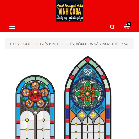
0
TRANG CHỦ
CỬA KÍNH
CỬA, VÒM HOA VĂN NHÀ THỜ .774