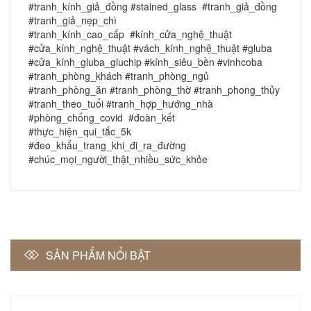
#tranh_kính_giả_đồng #stained_glass #tranh_giả_đồng
#tranh_giả_nẹp_chì
#tranh_kính_cao_cấp #kính_cửa_nghệ_thuật
#cửa_kính_nghệ_thuật #vách_kính_nghệ_thuật #gluba
#cửa_kính_gluba_gluchip #kính_siêu_bền #vinhcoba
#tranh_phòng_khách #tranh_phòng_ngủ
#tranh_phòng_ăn #tranh_phòng_thờ #tranh_phong_thủy
#tranh_theo_tuổi #tranh_hợp_hướng_nhà
#phòng_chống_covid #đoàn_kết
#thực_hiện_qui_tắc_5k
#đeo_khẩu_trang_khi_đi_ra_đường
#chúc_mọi_người_thật_nhiều_sức_khỏe
SẢN PHẨM NỔI BẬT