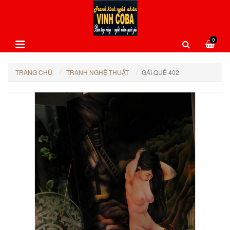
0
TRANG CHỦ
TRANH NGHỆ THUẬT
GÁI QUÊ 402