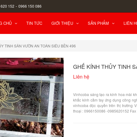
-
 620 152
0966 150 086
G CHỦ
TIN TỨC
GIỚI THIỆU
SẢN PHẨM
LIÊN H
ỦY TINH SÂN VƯỜN AN TOÀN SIÊU BỀN 496
GHẾ KÍNH THỦY TINH S
Liên hệ
Vinhcoba sáng tạo ra kính hoa mài khắ
khắc kính cầm tay ứng dụng công ngh
vinhcoba độc quyền trên thị trường 
thoại : 0966150086 -0985620152 Fax