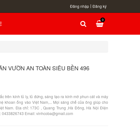
Đăng nhập
Đăng ký
0
Ệ
ÂN VƯỜN AN TOÀN SIÊU BỀN 496
c trên kính tủ ly, tủ đứng, sáng tạo ra kính mờ phun cát và máy
ệ khoan ống vào Việt Nam,... Mọi sáng chế của ông giúp cho
Việt Nam. Địa chỉ: 173C , Quang Trung ,Hà Đông, Hà Nội Điện
 : 0433826743 Email: vinhcoba@gmail.com