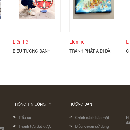
Liên hệ
Liên hệ
L
BIỂU TƯỢNG BÁNH
TRANH PHẬT A DI ĐÀ
Ô
THÁNH CÔNG GIÁO
VÀ THÁNH CHÚNG
Đ
COBA ARTGLASS
C
THÔNG TIN CÔNG TY
HƯỚNG DẪN
T
Nh
Tiểu sử
Chính sách bảo mật
đã
Thành tựu đạt được
Điều khoản sử dụng
áng