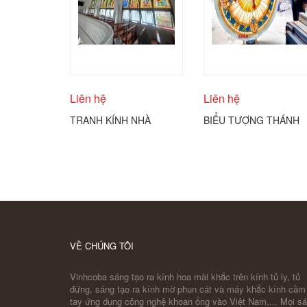
Liên hệ
Liên hệ
TRANH KÍNH NHÀ
BIỂU TƯỢNG THÁNH
THỜ ĐIÊU KHẮC KÍNH
GIÁ CÔNG GIÁO
COBA ARTGLASS
ĐƯỢC THỂ HIỆN
TRÊN KÍNH TRÒN
COBA ARTGLASS
VỀ CHÚNG TÔI
Vinhcoba sáng tạo ra kính hoa mài khắc trên kính tủ ly, tủ
đứng, sáng tạo ra kính mờ phun cát và máy khắc kính cầm
tay ứng dụng công nghệ khoan ống vào Việt Nam,... Mọi s