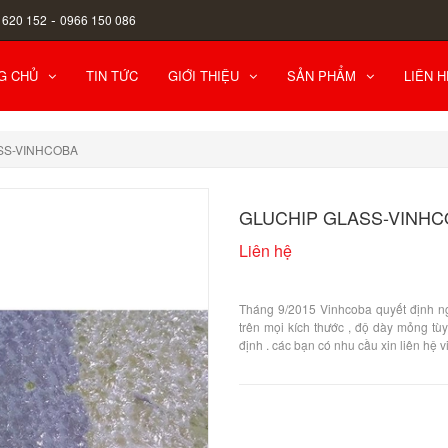
-
 620 152
0966 150 086
G CHỦ
TIN TỨC
GIỚI THIỆU
SẢN PHẨM
LIÊN H
SS-VINHCOBA
GLUCHIP GLASS-VINH
Liên hệ
Tháng 9/2015 Vinhcoba quyết định ng
trên mọi kích thước , độ dày mỏng tùy
định . các bạn có nhu cầu xin liên h