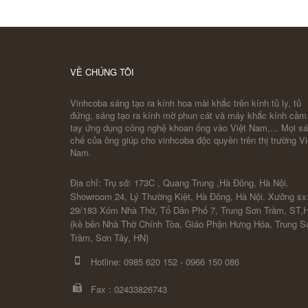
COBA ARTGLASS
VỀ CHÚNG TÔI
Vinhcoba sáng tạo ra kính hoa mài khắc trên kính tủ ly, tủ
đứng, sáng tạo ra kính mờ phun cát và máy khắc kính cầm
tay ứng dụng công nghệ khoan ống vào Việt Nam,... Mọi s
chế của ông giúp cho vinhcoba độc quyền trên thị trường Vi
Nam.
Địa chỉ: Trụ sở: 173C , Quang Trung ,Hà Đông, Hà Nội.
Showroom 24, Lý Thường Kiệt, Hà Đông, Hà Nội. Xưởng sx
29/183 Xóm Nhà Thờ, Tổ Dân Phố 7, Trung Sơn Trầm, ST,
(kề bên Nhà Thờ Chính Tòa, Giáo Phận Hưng Hóa, Trung S
Trầm, Sơn Tây, HN)
Hotline:
0985 620 152
-
0966 150 086
Fax :
02433826743