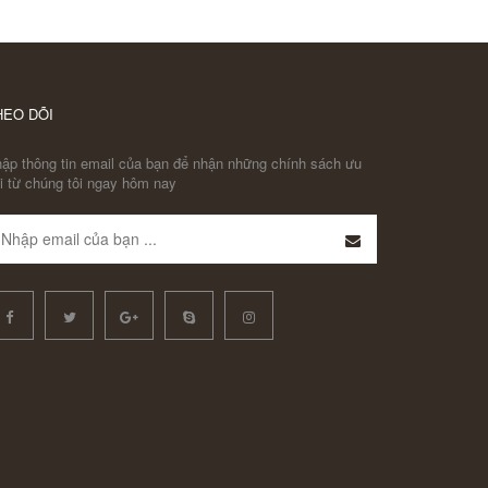
HEO DÕI
ập thông tin email của bạn để nhận những chính sách ưu
i từ chúng tôi ngay hôm nay