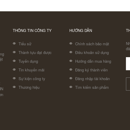
THÔNG TIN CÔNG TY
HƯỚNG DẪN
T
Nh
Tiểu sử
Chính sách bảo mật
đã
Thành tựu đạt được
Điều khoản sử dụng
áng
ệt
Tuyển dụng
Hướng dẫn mua hàng
Tin khuyến mãi
Đăng ký thành viên
Sự kiện công ty
Đăng nhập tài khoản
:
Thương hiệu
Tìm kiếm sản phẩm
HN
ơn