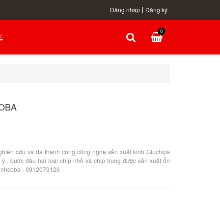
Đăng nhập
Đăng ký
0
Ệ
COBA
hiên cứu và đã thành công công nghệ sản xuất kính Gluchips
 ý . bước đầu hai loại chíp nhỏ và chip trung được sản xuất ổn
ệ vinhcoba - 0912073126