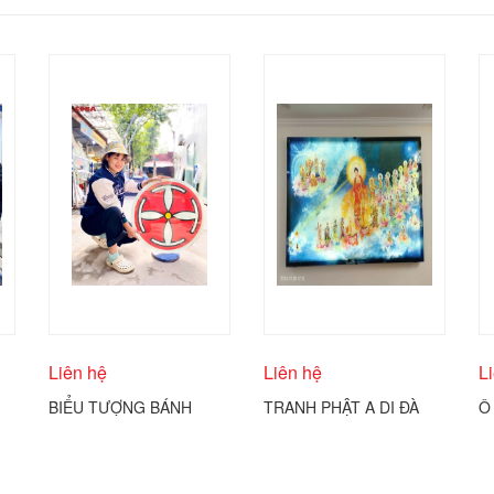
Liên hệ
Liên hệ
L
BIỂU TƯỢNG BÁNH
TRANH PHẬT A DI ĐÀ
Ô
THÁNH CÔNG GIÁO
VÀ THÁNH CHÚNG
Đ
COBA ARTGLASS
C