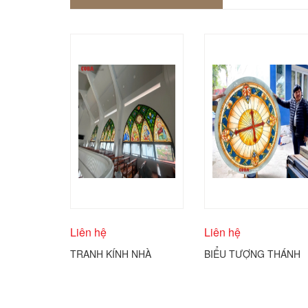
Liên hệ
Liên hệ
TRANH KÍNH NHÀ
BIỂU TƯỢNG THÁNH
THỜ ĐIÊU KHẮC KÍNH
GIÁ CÔNG GIÁO
COBA ARTGLASS
ĐƯỢC THỂ HIỆN
TRÊN KÍNH TRÒN