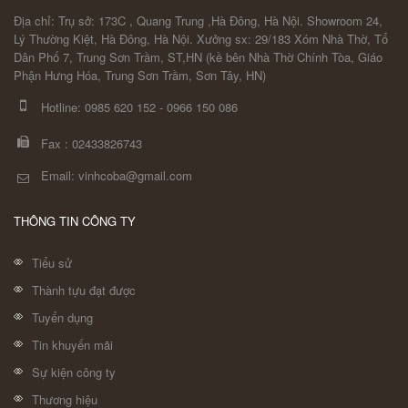
Địa chỉ: Trụ sở: 173C , Quang Trung ,Hà Đông, Hà Nội. Showroom 24,
Lý Thường Kiệt, Hà Đông, Hà Nội. Xưởng sx: 29/183 Xóm Nhà Thờ, Tổ
Dân Phố 7, Trung Sơn Trầm, ST,HN (kề bên Nhà Thờ Chính Tòa, Giáo
Phận Hưng Hóa, Trung Sơn Trầm, Sơn Tây, HN)
Hotline:
0985 620 152
-
0966 150 086
Fax :
02433826743
Email: vinhcoba@gmail.com
THÔNG TIN CÔNG TY
Tiểu sử
Thành tựu đạt được
Tuyển dụng
Tin khuyến mãi
Sự kiện công ty
Thương hiệu