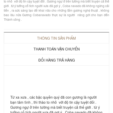
to nhỏ với độ tin cậy tuyệt đối . Gương ngự ở trên tường mà biết truyện cả thế
giới . từ ý tưởng cổ tích người xưa đã gợi ý , Coba navado đã không ngừng cải
tiến , ra sức sáng tạo để khai não cho những tấm gương nghệ thuật . không
bao lâu nữa Gương Cobanavado thực sự là người nâng gót cho bạn đến
Thành công .
THÔNG TIN SẢN PHẨM
THANH TOÁN VẬN CHUYỂN
ĐỔI HÀNG TRẢ HÀNG
Từ xa xưa , các bậc quyền quý đã con gương là người
bạn tâm tình , thì thào to nhỏ với độ tin cậy tuyệt đối .
Gương ngự ở trên tường mà biết truyện cả thế giới . từ ý
tưởng cổ tích người xưa đã gợi ý , Coba navado đã không