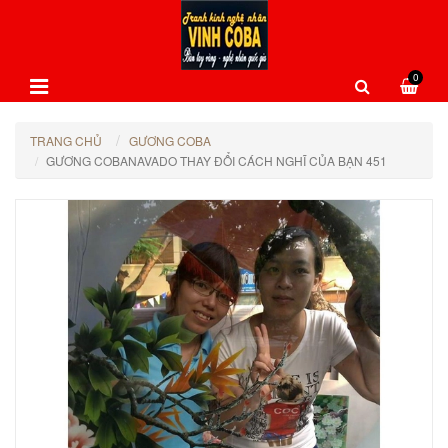
0
TRANG CHỦ
GƯƠNG COBA
GƯƠNG COBANAVADO THAY ĐỔI CÁCH NGHĨ CỦA BẠN 451