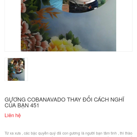
GƯƠNG COBANAVADO THAY ĐỔI CÁCH NGHĨ
CỦA BẠN 451
Liên hệ
Từ xa xưa , các bậc quyền quý đã con gương là người bạn tâm tình , thì thào