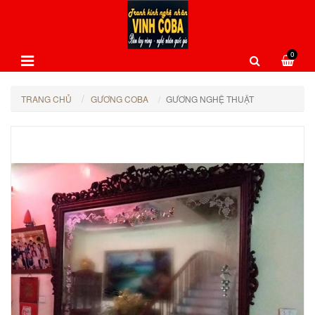
0
TRANG CHỦ
GƯƠNG COBA
GƯƠNG NGHỆ THUẬT