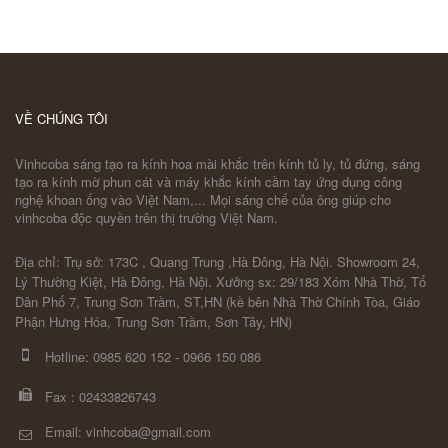
VỀ CHÚNG TÔI
Vinhcoba sáng tạo ra kính hoa mài khắc trên kính tủ ly, tủ đứng, sáng
tạo ra kính mờ phun cát và máy khắc kính cầm tay ứng dụng công
nghệ khoan ống vào Việt Nam,... Mọi sáng chế của ông giúp cho
vinhcoba độc quyền trên thị trường Việt Nam.
Địa chỉ: Trụ sở: 173C , Quang Trung ,Hà Đông, Hà Nội. Showroom 24,
Lý Thường Kiệt, Hà Đông, Hà Nội. Xưởng sx: 29/183 Xóm Nhà Thờ, Tổ
Dân Phố 7, Trung Sơn Trầm, ST,HN (kề bên Nhà Thờ Chính Tòa, Giáo
Phận Hưng Hóa, Trung Sơn Trầm, Sơn Tây, HN)
Hotline:
0985 620 152
-
0966 150 086
Fax :
02433826743
Email: vinhcoba@gmail.com