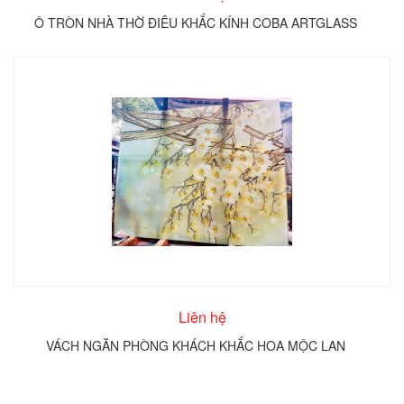
Ô TRÒN NHÀ THỜ ĐIÊU KHẮC KÍNH COBA ARTGLASS
Liên hệ
VÁCH NGĂN PHÒNG KHÁCH KHẮC HOA MỘC LAN
T