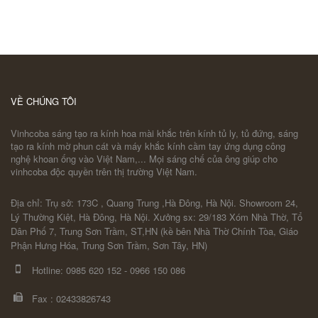
VỀ CHÚNG TÔI
Vinhcoba sáng tạo ra kính hoa mài khắc trên kính tủ ly, tủ đứng, sáng
tạo ra kính mờ phun cát và máy khắc kính cầm tay ứng dụng công
nghệ khoan ống vào Việt Nam,... Mọi sáng chế của ông giúp cho
vinhcoba độc quyền trên thị trường Việt Nam.
Địa chỉ: Trụ sở: 173C , Quang Trung ,Hà Đông, Hà Nội. Showroom 24,
Lý Thường Kiệt, Hà Đông, Hà Nội. Xưởng sx: 29/183 Xóm Nhà Thờ, Tổ
Dân Phố 7, Trung Sơn Trầm, ST,HN (kề bên Nhà Thờ Chính Tòa, Giáo
Phận Hưng Hóa, Trung Sơn Trầm, Sơn Tây, HN)
Hotline:
0985 620 152
-
0966 150 086
Fax :
02433826743