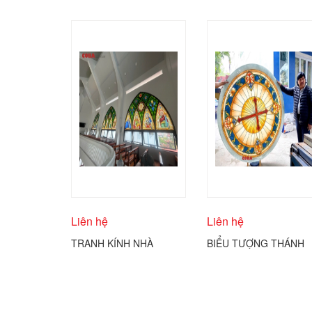
Liên hệ
Liên hệ
TRANH KÍNH NHÀ
BIỂU TƯỢNG THÁNH
THỜ ĐIÊU KHẮC KÍNH
GIÁ CÔNG GIÁO
COBA ARTGLASS
ĐƯỢC THỂ HIỆN
TRÊN KÍNH TRÒN
COBA ARTGLASS