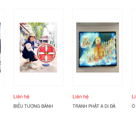
Liên hệ
Liên hệ
L
BIỂU TƯỢNG BÁNH
TRANH PHẬT A DI ĐÀ
Ô
THÁNH CÔNG GIÁO
VÀ THÁNH CHÚNG
Đ
COBA ARTGLASS
C