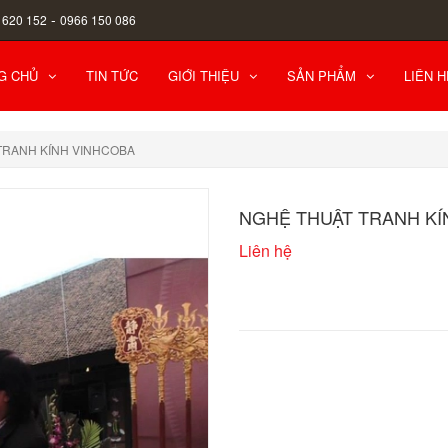
-
 620 152
0966 150 086
G CHỦ
TIN TỨC
GIỚI THIỆU
SẢN PHẨM
LIÊN H
TRANH KÍNH VINHCOBA
NGHỆ THUẬT TRANH KÍ
Liên hệ