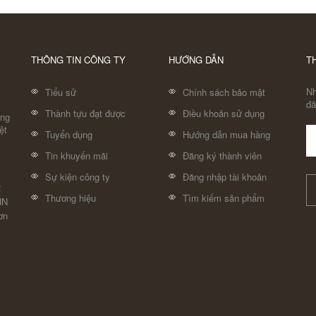
THÔNG TIN CÔNG TY
HƯỚNG DẪN
T
Nh
Tiểu sử
Chính sách bảo mật
đã
Thành tựu đạt được
Điều khoản sử dụng
áng
ệt
Tuyển dụng
Hướng dẫn mua hàng
Tin khuyến mãi
Đăng ký thành viên
Sự kiện công ty
Đăng nhập tài khoản
:
Thương hiệu
Tìm kiếm sản phẩm
HN
ơn