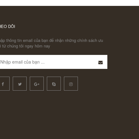
HEO DÕI
ập thông tin email của bạn để nhận những chính sách ưu
i từ chúng tôi ngay hôm nay