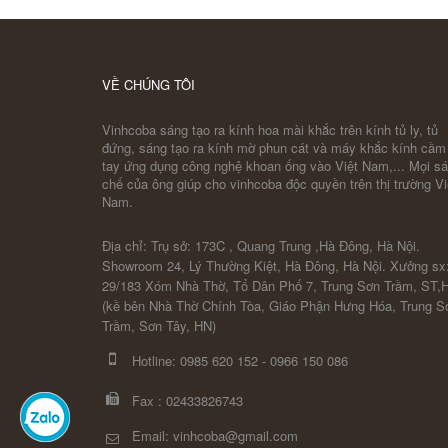
VỀ CHÚNG TÔI
Vinhcoba sáng tạo ra kính hoa mài khắc trên kính tủ ly, tủ
đứng, sáng tạo ra kính mờ phun cát và máy khắc kính cầm
tay ứng dụng công nghệ khoan ống vào Việt Nam,... Mọi s
chế của ông giúp cho vinhcoba độc quyền trên thị trường Vi
Nam.
Địa chỉ: Trụ sở: 173C , Quang Trung ,Hà Đông, Hà Nội.
Showroom 24, Lý Thường Kiệt, Hà Đông, Hà Nội. Xưởng sx
29/183 Xóm Nhà Thờ, Tổ Dân Phố 7, Trung Sơn Trầm, ST,
(kề bên Nhà Thờ Chính Tòa, Giáo Phận Hưng Hóa, Trung S
Trầm, Sơn Tây, HN)
Hotline:
0985 620 152
-
0966 150 086
Fax :
02433826743
Email: vinhcoba@gmail.com