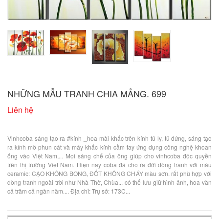
NHỮNG MẪU TRANH CHIA MẢNG. 699
Liên hệ
Vinhcoba sáng tạo ra #kính _hoa mài khắc trên kính tủ ly, tủ đứng, sáng tạo
ra kính mờ phun cát và máy khắc kính cầm tay ứng dụng công nghệ khoan
ống vào Việt Nam,... Mọi sáng chế của ông giúp cho vinhcoba độc quyền
trên thị trường Việt Nam. Hiện nay coba đã cho ra đời dòng tranh với màu
ceramic: CẠO KHÔNG BONG, ĐỐT KHÔNG CHÁY màu sơn. rất phù hợp với
dòng tranh ngoài trời như Nhà Thờ, Chùa... có thể lưu giữ hình ảnh, hoa văn
cả trăm cả ngàn năm.... Địa chỉ: Trụ sở: 173C...