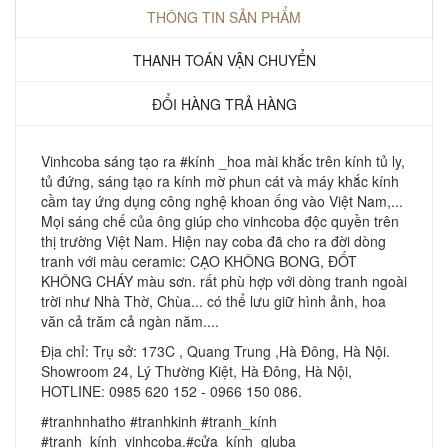
THÔNG TIN SẢN PHẨM
THANH TOÁN VẬN CHUYỂN
ĐỔI HÀNG TRẢ HÀNG
Vinhcoba sáng tạo ra #kính _hoa mài khắc trên kính tủ ly,
tủ đứng, sáng tạo ra kính mờ phun cát và máy khắc kính
cầm tay ứng dụng công nghệ khoan ống vào Việt Nam,...
Mọi sáng chế của ông giúp cho vinhcoba độc quyền trên
thị trường Việt Nam. Hiện nay coba đã cho ra đời dòng
tranh với màu ceramic: CẠO KHÔNG BONG, ĐỐT
KHÔNG CHÁY màu sơn. rất phù hợp với dòng tranh ngoài
trời như Nhà Thờ, Chùa... có thể lưu giữ hình ảnh, hoa
văn cả trăm cả ngàn năm....
Địa chỉ: Trụ sở: 173C , Quang Trung ,Hà Đông, Hà Nội.
Showroom 24, Lý Thường Kiệt, Hà Đông, Hà Nội,
HOTLINE: 0985 620 152 - 0966 150 086.
#tranhnhatho #tranhkinh #tranh_kính
#tranh_kính_vinhcoba.#cửa_kính_gluba