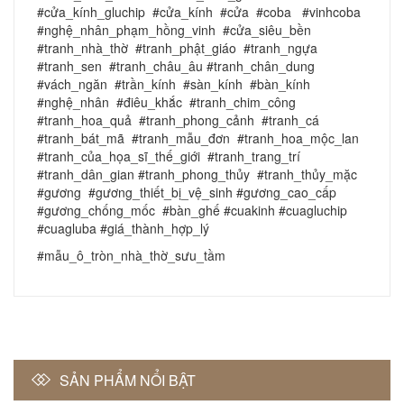
#cửa_kính_gluchip #cửa_kính #cửa #coba #vinhcoba
#nghệ_nhân_phạm_hồng_vinh #cửa_siêu_bền
#tranh_nhà_thờ #tranh_phật_giáo #tranh_ngựa
#tranh_sen #tranh_châu_âu #tranh_chân_dung
#vách_ngăn #trần_kính #sàn_kính #bàn_kính
#nghệ_nhân #điêu_khắc #tranh_chim_công
#tranh_hoa_quả #tranh_phong_cảnh #tranh_cá
#tranh_bát_mã #tranh_mẫu_đơn #tranh_hoa_mộc_lan
#tranh_của_họa_sĩ_thế_giới #tranh_trang_trí
#tranh_dân_gian #tranh_phong_thủy #tranh_thủy_mặc
#gương #gương_thiết_bị_vệ_sinh #gương_cao_cấp
#gương_chống_mốc #bàn_ghế #cuakinh #cuagluchip
#cuagluba #giá_thành_hợp_lý
#mẫu_ô_tròn_nhà_thờ_sưu_tầm
SẢN PHẨM NỔI BẬT