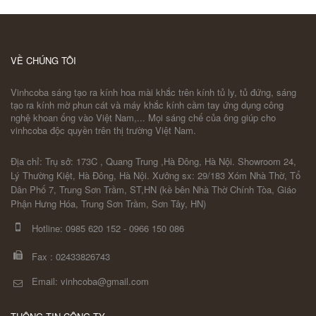
VỀ CHÚNG TÔI
Vinhcoba sáng tạo ra kính hoa mài khắc trên kính tủ ly, tủ đứng, sáng
tạo ra kính mờ phun cát và máy khắc kính cầm tay ứng dụng công
nghệ khoan ống vào Việt Nam,... Mọi sáng chế của ông giúp cho
vinhcoba độc quyền trên thị trường Việt Nam.
Địa chỉ: Trụ sở: 173C , Quang Trung ,Hà Đông, Hà Nội. Showroom 24,
Lý Thường Kiệt, Hà Đông, Hà Nội. Xưởng sx: 29/183 Xóm Nhà Thờ, Tổ
Dân Phố 7, Trung Sơn Trầm, ST,HN (kề bên Nhà Thờ Chính Tòa, Giáo
Phận Hưng Hóa, Trung Sơn Trầm, Sơn Tây, HN)
Hotline:
0985 620 152
-
0966 150 086
Fax :
02433826743
Email: vinhcoba@gmail.com