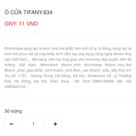
Ô CỬA TIFANY.634
GNY: 11 VND
#Vinhcoba sáng tạo ra kính hoa mài khắc trên kính tủ ly, tủ đứng, sáng tạo ra
kính mờ phun cát và máy khắc kính cầm tay ứng dụng công nghệ khoan ống
vào Việt Nam,... Mọi sáng chế của ông giúp cho vinhcoba độc quyền trên thị
trường Việt Nam. #tranhkinh #tranh_kính #vinhcoba #tranh_nhà_thờ
#tranh_phật_giáo #trần_kính #vách_kính #lan_can #tranh_siêu_bền Địa chỉ:
Trụ sở: 173C , Quang Trung ,Hà Đông, Hà Nội. Showroom 24, Lý Thường
Kiệt, Hà Đông, Hà Nội, Điện thoại : Mr: Vinh 0966150086 -Ms: Hải
0985620152.
Số lượng