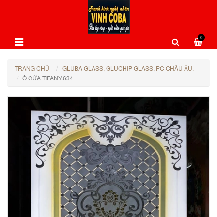
0
TRANG CHỦ
GLUBA GLASS, GLUCHIP GLASS, PC CHÂU ÂU.
Ô CỬA TIFANY.634