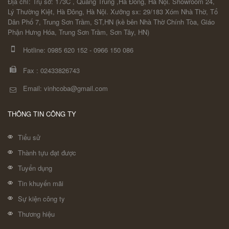
Địa chỉ: Trụ sở: 173C , Quang Trung ,Hà Đông, Hà Nội. Showroom 24,
Lý Thường Kiệt, Hà Đông, Hà Nội. Xưởng sx: 29/183 Xóm Nhà Thờ, Tổ
Dân Phố 7, Trung Sơn Trầm, ST,HN (kề bên Nhà Thờ Chính Tòa, Giáo
Phận Hưng Hóa, Trung Sơn Trầm, Sơn Tây, HN)
Hotline:
0985 620 152
-
0966 150 086
Fax :
02433826743
Email: vinhcoba@gmail.com
THÔNG TIN CÔNG TY
Tiểu sử
Thành tựu đạt được
Tuyển dụng
Tin khuyến mãi
Sự kiện công ty
Thương hiệu