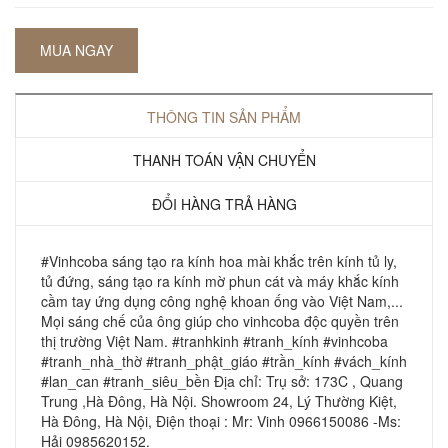
MUA NGAY
THÔNG TIN SẢN PHẨM
THANH TOÁN VẬN CHUYỂN
ĐỔI HÀNG TRẢ HÀNG
#Vinhcoba sáng tạo ra kính hoa mài khắc trên kính tủ ly,
tủ đứng, sáng tạo ra kính mờ phun cát và máy khắc kính
cầm tay ứng dụng công nghệ khoan ống vào Việt Nam,...
Mọi sáng chế của ông giúp cho vinhcoba độc quyền trên
thị trường Việt Nam. #tranhkinh #tranh_kính #vinhcoba
#tranh_nhà_thờ #tranh_phật_giáo #trần_kính #vách_kính
#lan_can #tranh_siêu_bền Địa chỉ: Trụ sở: 173C , Quang
Trung ,Hà Đông, Hà Nội. Showroom 24, Lý Thường Kiệt,
Hà Đông, Hà Nội, Điện thoại : Mr: Vinh 0966150086 -Ms:
Hải 0985620152.