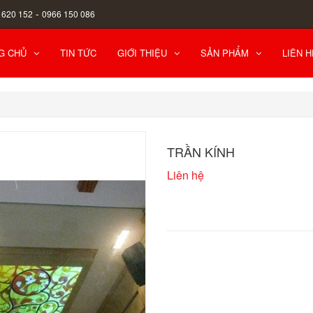
-
 620 152
0966 150 086
G CHỦ
TIN TỨC
GIỚI THIỆU
SẢN PHẨM
LIÊN H
TRẦN KÍNH
Liên hệ