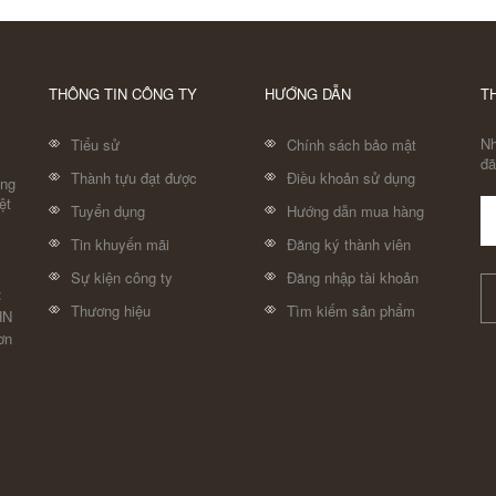
THÔNG TIN CÔNG TY
HƯỚNG DẪN
T
Nh
Tiểu sử
Chính sách bảo mật
đã
Thành tựu đạt được
Điều khoản sử dụng
áng
ệt
Tuyển dụng
Hướng dẫn mua hàng
Tin khuyến mãi
Đăng ký thành viên
Sự kiện công ty
Đăng nhập tài khoản
:
Thương hiệu
Tìm kiếm sản phẩm
HN
ơn