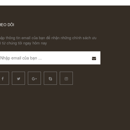
HEO DÕI
ập thông tin email của bạn để nhận những chính sách ưu
i từ chúng tôi ngay hôm nay