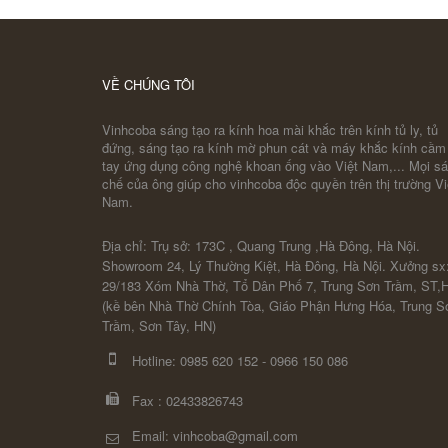
VỀ CHÚNG TÔI
Vinhcoba sáng tạo ra kính hoa mài khắc trên kính tủ ly, tủ
đứng, sáng tạo ra kính mờ phun cát và máy khắc kính cầm
tay ứng dụng công nghệ khoan ống vào Việt Nam,... Mọi s
chế của ông giúp cho vinhcoba độc quyền trên thị trường Vi
Nam.
Địa chỉ: Trụ sở: 173C , Quang Trung ,Hà Đông, Hà Nội.
Showroom 24, Lý Thường Kiệt, Hà Đông, Hà Nội. Xưởng sx
29/183 Xóm Nhà Thờ, Tổ Dân Phố 7, Trung Sơn Trầm, ST,
(kề bên Nhà Thờ Chính Tòa, Giáo Phận Hưng Hóa, Trung S
Trầm, Sơn Tây, HN)
Hotline:
0985 620 152
-
0966 150 086
Fax :
02433826743
Email: vinhcoba@gmail.com