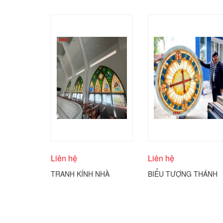
Liên hệ
Liên hệ
TRANH KÍNH NHÀ
BIỂU TƯỢNG THÁNH
THỜ ĐIÊU KHẮC KÍNH
GIÁ CÔNG GIÁO
COBA ARTGLASS
ĐƯỢC THỂ HIỆN
TRÊN KÍNH TRÒN
COBA ARTGLASS