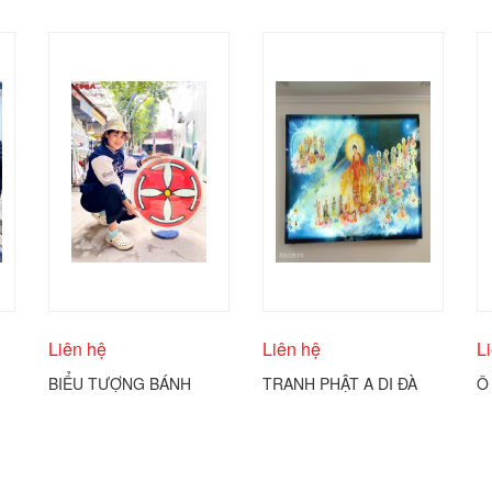
Liên hệ
Liên hệ
L
BIỂU TƯỢNG BÁNH
TRANH PHẬT A DI ĐÀ
Ô
THÁNH CÔNG GIÁO
VÀ THÁNH CHÚNG
Đ
COBA ARTGLASS
C