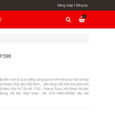
Đăng nhập
Đăng ký
0
Ệ
P.598
c trên kính tủ ly, tủ đứng, sáng tạo ra kính mờ phun cát và máy
ệ khoan ống vào Việt Nam,... Mọi sáng chế của ông giúp cho
iệt Nam. Địa chỉ: Trụ sở: 173C , Quang Trung ,Hà Đông, Hà Nội.
Đông, Hà Nội, Điện thoại : Mr: Vinh 0966150086 -Ms: Hải