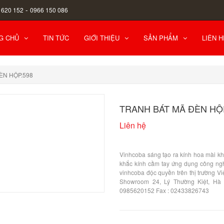
-
 620 152
0966 150 086
G CHỦ
TIN TỨC
GIỚI THIỆU
SẢN PHẨM
LIÊN H
ÈN HỘP.598
TRANH BÁT MÃ ĐÈN HỘ
Liên hệ
Vinhcoba sáng tạo ra kính hoa mài khắ
khắc kính cầm tay ứng dụng công ngh
vinhcoba độc quyền trên thị trường V
Showroom 24, Lý Thường Kiệt, Hà 
0985620152 Fax : 02433826743