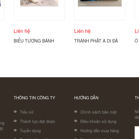
Liên hệ
Liên hệ
L
BIỂU TƯỢNG BÁNH
TRANH PHẬT A DI ĐÀ
Ô
THÁNH CÔNG GIÁO
VÀ THÁNH CHÚNG
Đ
COBA ARTGLASS
C
THÔNG TIN CÔNG TY
HƯỚNG DẪN
T
Nh
Tiểu sử
Chính sách bảo mật
đã
Thành tựu đạt được
Điều khoản sử dụng
áng
ệt
Tuyển dụng
Hướng dẫn mua hàng