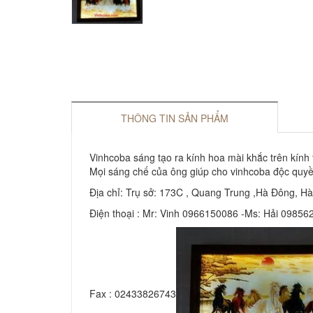
THÔNG TIN SẢN PHẨM
Vinhcoba sáng tạo ra kính hoa mài khắc trên kính
Mọi sáng chế của ông giúp cho vinhcoba độc quyền
Địa chỉ: Trụ sở: 173C , Quang Trung ,Hà Đông, H
Điện thoại : Mr: Vinh 0966150086 -Ms: Hải 09856
Fax : 02433826743