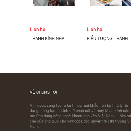
Liên hệ
Liên hệ
TRANH KÍNH NHÀ
BIỂU TƯỢNG THÁNH
THỜ ĐIÊU KHẮC KÍNH
GIÁ CÔNG GIÁO
COBA ARTGLASS
ĐƯỢC THỂ HIỆN
TRÊN KÍNH TRÒN
COBA ARTGLASS
VỀ CHÚNG TÔI
Vinhcoba sáng tạo ra kính hoa mài khắc trên kính tủ ly, tủ
đứng, sáng tạo ra kính mờ phun cát và máy khắc kính cầm
tay ứng dụng công nghệ khoan ống vào Việt Nam,... Mọi s
chế của ông giúp cho vinhcoba độc quyền trên thị trường Vi
Nam.