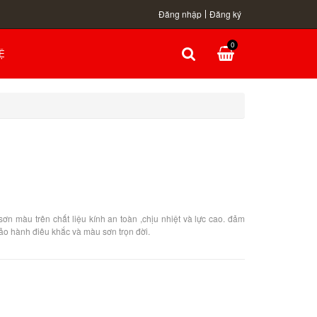
Đăng nhập
Đăng ký
0
Ệ
ơn màu trên chất liệu kính an toàn ,chịu nhiệt và lực cao. đảm
ảo hành điêu khắc và màu sơn trọn đời.