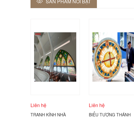
SẢN PHẨM NỔI BẬT
Liên hệ
Liên hệ
TRANH KÍNH NHÀ
BIỂU TƯỢNG THÁNH
THỜ ĐIÊU KHẮC KÍNH
GIÁ CÔNG GIÁO
COBA ARTGLASS
ĐƯỢC THỂ HIỆN