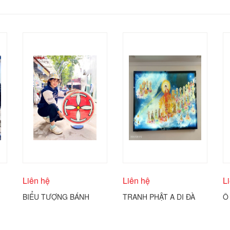
Liên hệ
Liên hệ
L
BIỂU TƯỢNG BÁNH
TRANH PHẬT A DI ĐÀ
Ô
THÁNH CÔNG GIÁO
VÀ THÁNH CHÚNG
Đ
COBA ARTGLASS
C