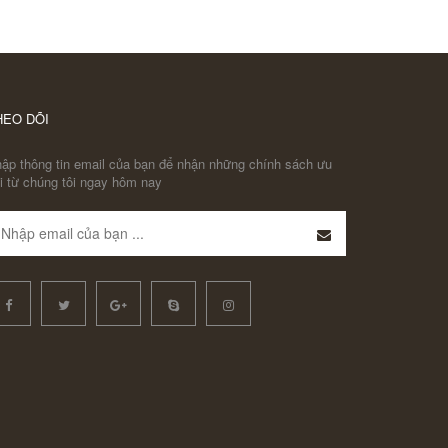
HEO DÕI
ập thông tin email của bạn để nhận những chính sách ưu
i từ chúng tôi ngay hôm nay