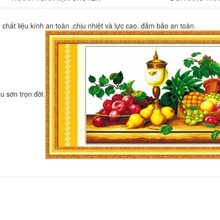
hất liệu kính an toàn ,chịu nhiệt và lực cao. đảm bảo an toàn.
 sơn trọn đời.