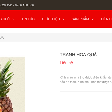
-
 620 152
0966 150 086
G CHỦ
TIN TỨC
GIỚI THIỆU
SẢN PHẨM
LIÊN H
UẢ
TRANH HOA QUẢ
Liên hệ
Kính màu nhà thờ được điêu khắc và s
bảo an toàn. Kính màu nhà thờ được b