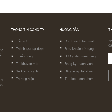
THÔNG TIN CÔNG TY
HƯỚNG DẪN
T
Nh
Tiểu sử
Chính sách bảo mật
đã
Thành tựu đạt được
Điều khoản sử dụng
áng
ệt
Tuyển dụng
Hướng dẫn mua hàng
Tin khuyến mãi
Đăng ký thành viên
Sự kiện công ty
Đăng nhập tài khoản
:
Thương hiệu
Tìm kiếm sản phẩm
HN
ơn