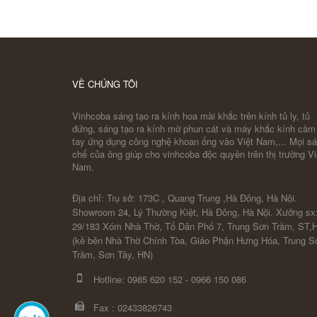
TRÊN KÍNH TRÒN
COBA ARTGLASS
VỀ CHÚNG TÔI
Vinhcoba sáng tạo ra kính hoa mài khắc trên kính tủ ly, tủ
đứng, sáng tạo ra kính mờ phun cát và máy khắc kính cầm
tay ứng dụng công nghệ khoan ống vào Việt Nam,... Mọi s
chế của ông giúp cho vinhcoba độc quyền trên thị trường Vi
Nam.
Địa chỉ: Trụ sở: 173C , Quang Trung ,Hà Đông, Hà Nội.
Showroom 24, Lý Thường Kiệt, Hà Đông, Hà Nội. Xưởng sx
29/183 Xóm Nhà Thờ, Tổ Dân Phố 7, Trung Sơn Trầm, ST,
(kề bên Nhà Thờ Chính Tòa, Giáo Phận Hưng Hóa, Trung S
Trầm, Sơn Tây, HN)
Hotline:
0985 620 152
-
0966 150 086
Fax :
02433826743