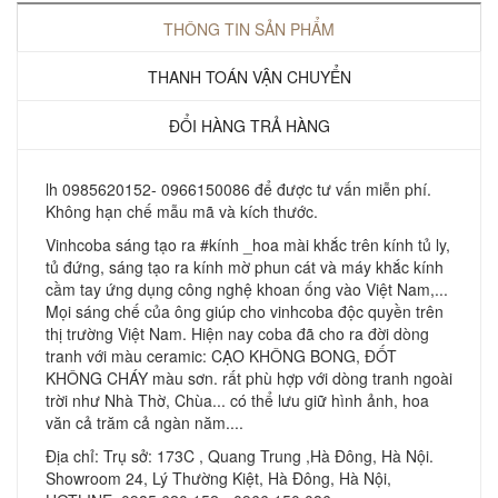
THÔNG TIN SẢN PHẨM
THANH TOÁN VẬN CHUYỂN
ĐỔI HÀNG TRẢ HÀNG
lh 0985620152- 0966150086 để được tư vấn miễn phí.
Không hạn chế mẫu mã và kích thước.
Vinhcoba sáng tạo ra #kính _hoa mài khắc trên kính tủ ly,
tủ đứng, sáng tạo ra kính mờ phun cát và máy khắc kính
cầm tay ứng dụng công nghệ khoan ống vào Việt Nam,...
Mọi sáng chế của ông giúp cho vinhcoba độc quyền trên
thị trường Việt Nam. Hiện nay coba đã cho ra đời dòng
tranh với màu ceramic: CẠO KHÔNG BONG, ĐỐT
KHÔNG CHÁY màu sơn. rất phù hợp với dòng tranh ngoài
trời như Nhà Thờ, Chùa... có thể lưu giữ hình ảnh, hoa
văn cả trăm cả ngàn năm....
Địa chỉ: Trụ sở: 173C , Quang Trung ,Hà Đông, Hà Nội.
Showroom 24, Lý Thường Kiệt, Hà Đông, Hà Nội,