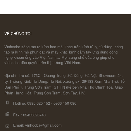
VỀ CHÚNG TÔI
Vinhcoba sáng tạo ra kính hoa mài khắc trên kính tủ ly, tủ đứng, sáng
tạo ra kính mờ phun cát và máy khắc kính cầm tay ứng dụng công
nghệ khoan ống vào Việt Nam,... Mọi sáng chế của ông giúp cho
vinhcoba độc quyền trên thị trường Việt Nam.
Địa chỉ: Trụ sở: 173C , Quang Trung ,Hà Đông, Hà Nội. Showroom 24,
Lý Thường Kiệt, Hà Đông, Hà Nội. Xưởng sx: 29/183 Xóm Nhà Thờ, Tổ
Dân Phố 7, Trung Sơn Trầm, ST,HN (kề bên Nhà Thờ Chính Tòa, Giáo
Phận Hưng Hóa, Trung Sơn Trầm, Sơn Tây, HN)
Hotline:
0985 620 152
-
0966 150 086
Fax :
02433826743
Email: vinhcoba@gmail.com