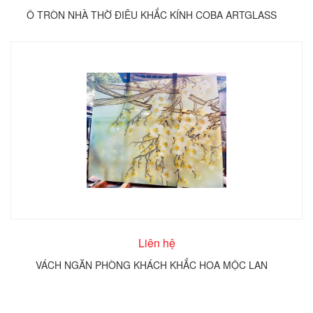
Ô TRÒN NHÀ THỜ ĐIÊU KHẮC KÍNH COBA ARTGLASS
Liên hệ
VÁCH NGĂN PHÒNG KHÁCH KHẮC HOA MỘC LAN
T