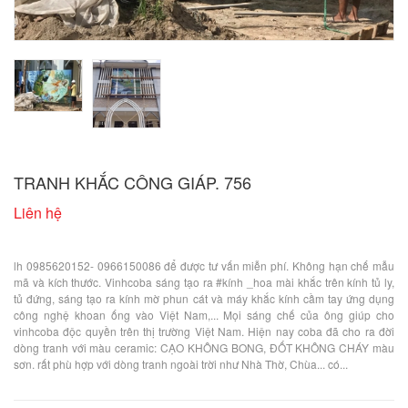
TRANH KHẮC CÔNG GIÁP. 756
Liên hệ
lh 0985620152- 0966150086 để được tư vấn miễn phí. Không hạn chế mẫu
mã và kích thước. Vinhcoba sáng tạo ra #kính _hoa mài khắc trên kính tủ ly,
tủ đứng, sáng tạo ra kính mờ phun cát và máy khắc kính cầm tay ứng dụng
công nghệ khoan ống vào Việt Nam,... Mọi sáng chế của ông giúp cho
vinhcoba độc quyền trên thị trường Việt Nam. Hiện nay coba đã cho ra đời
dòng tranh với màu ceramic: CẠO KHÔNG BONG, ĐỐT KHÔNG CHÁY màu
sơn. rất phù hợp với dòng tranh ngoài trời như Nhà Thờ, Chùa... có...