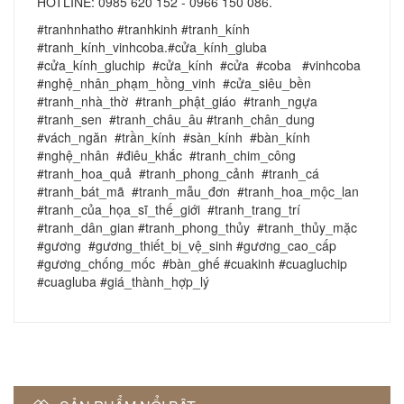
HOTLINE: 0985 620 152 - 0966 150 086.
#tranhnhatho #tranhkinh #tranh_kính
#tranh_kính_vinhcoba.#cửa_kính_gluba
#cửa_kính_gluchip #cửa_kính #cửa #coba #vinhcoba
#nghệ_nhân_phạm_hồng_vinh #cửa_siêu_bền
#tranh_nhà_thờ #tranh_phật_giáo #tranh_ngựa
#tranh_sen #tranh_châu_âu #tranh_chân_dung
#vách_ngăn #trần_kính #sàn_kính #bàn_kính
#nghệ_nhân #điêu_khắc #tranh_chim_công
#tranh_hoa_quả #tranh_phong_cảnh #tranh_cá
#tranh_bát_mã #tranh_mẫu_đơn #tranh_hoa_mộc_lan
#tranh_của_họa_sĩ_thế_giới #tranh_trang_trí
#tranh_dân_gian #tranh_phong_thủy #tranh_thủy_mặc
#gương #gương_thiết_bị_vệ_sinh #gương_cao_cấp
#gương_chống_mốc #bàn_ghế #cuakinh #cuagluchip
#cuagluba #giá_thành_hợp_lý