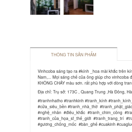
THÔNG TIN SẢN PHẨM
Vinhcoba sáng tạo ra #kính _hoa mài khắc trên kí
Nam,... Mọi sáng chế của ông giúp cho vinhcoba
KHÔNG CHÁY màu sơn. rất phù hợp với dòng tranh n
Địa chỉ: Trụ sở: 173C , Quang Trung ,Hà Đông, H
#tranhnhatho #tranhkinh #tranh_kính #tranh_
#cửa_siêu_bền #tranh_nhà_thờ #tranh_phật_gi
#nghệ_nhân #điêu_khắc #tranh_chim_công #tr
#tranh_của_họa_sĩ_thế_giới #tranh_trang_trí 
#gương_chống_mốc #bàn_ghế #cuakinh #cuagluc