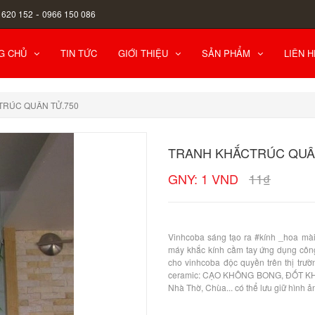
-
 620 152
0966 150 086
G CHỦ
TIN TỨC
GIỚI THIỆU
SẢN PHẨM
LIÊN H
TRÚC QUÂN TỬ.750
TRANH KHẮCTRÚC QUÂ
GNY: 1 VND
11₫
Vinhcoba sáng tạo ra #kính _hoa mài 
máy khắc kính cầm tay ứng dụng công
cho vinhcoba độc quyền trên thị trư
ceramic: CẠO KHÔNG BONG, ĐỐT KHÔN
Nhà Thờ, Chùa... có thể lưu giữ hình ản