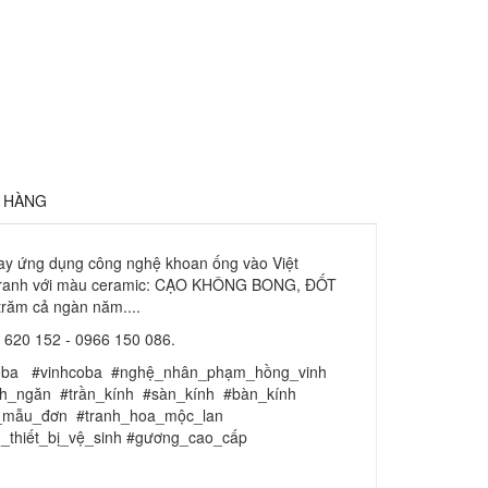
Ả HÀNG
 tay ứng dụng công nghệ khoan ống vào Việt
òng tranh với màu ceramic: CẠO KHÔNG BONG, ĐỐT
trăm cả ngàn năm....
 620 152 - 0966 150 086.
 #coba #vinhcoba #nghệ_nhân_phạm_hồng_vinh
ch_ngăn #trần_kính #sàn_kính #bàn_kính
h_mẫu_đơn #tranh_hoa_mộc_lan
_thiết_bị_vệ_sinh #gương_cao_cấp