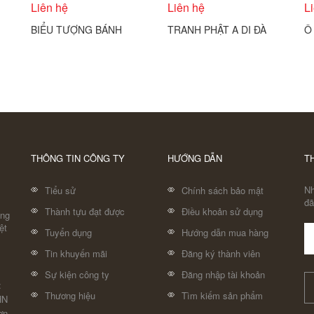
Liên hệ
Liên hệ
L
BIỂU TƯỢNG BÁNH
TRANH PHẬT A DI ĐÀ
Ô
THÁNH CÔNG GIÁO
VÀ THÁNH CHÚNG
Đ
COBA ARTGLASS
C
THÔNG TIN CÔNG TY
HƯỚNG DẪN
T
Nh
Tiểu sử
Chính sách bảo mật
đã
Thành tựu đạt được
Điều khoản sử dụng
áng
ệt
Tuyển dụng
Hướng dẫn mua hàng
Tin khuyến mãi
Đăng ký thành viên
Sự kiện công ty
Đăng nhập tài khoản
:
Thương hiệu
Tìm kiếm sản phẩm
HN
ơn