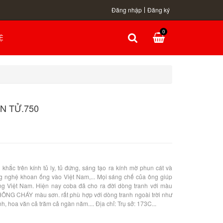
Đăng nhập
Đăng ký
0
Ệ
N TỬ.750
khắc trên kính tủ ly, tủ đứng, sáng tạo ra kính mờ phun cát và
 nghệ khoan ống vào Việt Nam,... Mọi sáng chế của ông giúp
ờng Việt Nam. Hiện nay coba đã cho ra đời dòng tranh với màu
G CHÁY màu sơn. rất phù hợp với dòng tranh ngoài trời như
h, hoa văn cả trăm cả ngàn năm.... Địa chỉ: Trụ sở: 173C...