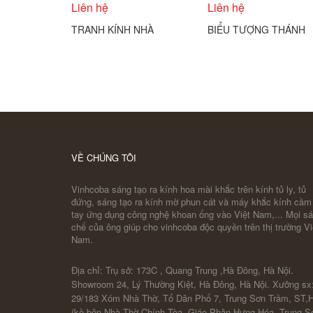
Liên hệ
Liên hệ
TRANH KÍNH NHÀ
BIỂU TƯỢNG THÁNH
THỜ ĐIÊU KHẮC KÍNH
GIÁ CÔNG GIÁO
COBA ARTGLASS
ĐƯỢC THỂ HIỆN
TRÊN KÍNH TRÒN
COBA ARTGLASS
VỀ CHÚNG TÔI
Vinhcoba sáng tạo ra kính hoa mài khắc trên kính tủ ly, tủ
đứng, sáng tạo ra kính mờ phun cát và máy khắc kính cầm
tay ứng dụng công nghệ khoan ống vào Việt Nam,... Mọi s
chế của ông giúp cho vinhcoba độc quyền trên thị trường Vi
Nam.
Địa chỉ: Trụ sở: 173C , Quang Trung ,Hà Đông, Hà Nội.
Showroom 24, Lý Thường Kiệt, Hà Đông, Hà Nội. Xưởng sx
29/183 Xóm Nhà Thờ, Tổ Dân Phố 7, Trung Sơn Trầm, ST,
(kề bên Nhà Thờ Chính Tòa, Giáo Phận Hưng Hóa, Trung S