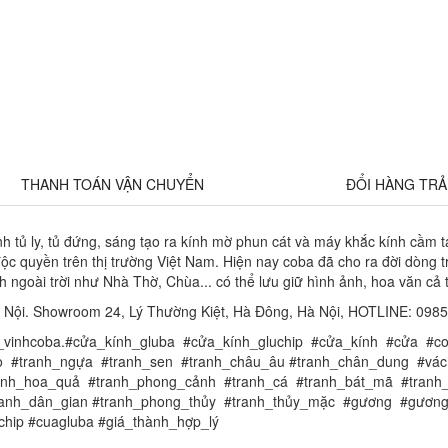
THANH TOÁN VẬN CHUYỂN
ĐỔI HÀNG TR
nh tủ ly, tủ đứng, sáng tạo ra kính mờ phun cát và máy khắc kính cầm
 độc quyền trên thị trường Việt Nam. Hiện nay coba đã cho ra đời d
goài trời như Nhà Thờ, Chùa... có thể lưu giữ hình ảnh, hoa văn cả 
à Nội. Showroom 24, Lý Thường Kiệt, Hà Đông, Hà Nội, HOTLINE: 0985
kính_vinhcoba.#cửa_kính_gluba #cửa_kính_gluchip #cửa_kính #cửa
áo #tranh_ngựa #tranh_sen #tranh_châu_âu #tranh_chân_dung #vá
anh_hoa_quả #tranh_phong_cảnh #tranh_cá #tranh_bát_mã #tran
#tranh_dân_gian #tranh_phong_thủy #tranh_thủy_mặc #gương #gương
hip #cuagluba #giá_thành_hợp_lý