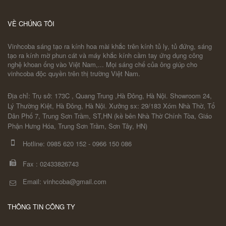
VỀ CHÚNG TÔI
Vinhcoba sáng tạo ra kính hoa mài khắc trên kính tủ ly, tủ đứng, sáng
tạo ra kính mờ phun cát và máy khắc kính cầm tay ứng dụng công
nghệ khoan ống vào Việt Nam,... Mọi sáng chế của ông giúp cho
vinhcoba độc quyền trên thị trường Việt Nam.
Địa chỉ: Trụ sở: 173C , Quang Trung ,Hà Đông, Hà Nội. Showroom 24,
Lý Thường Kiệt, Hà Đông, Hà Nội. Xưởng sx: 29/183 Xóm Nhà Thờ, Tổ
Dân Phố 7, Trung Sơn Trầm, ST,HN (kề bên Nhà Thờ Chính Tòa, Giáo
Phận Hưng Hóa, Trung Sơn Trầm, Sơn Tây, HN)
Hotline:
0985 620 152
-
0966 150 086
Fax :
02433826743
Email: vinhcoba@gmail.com
THÔNG TIN CÔNG TY