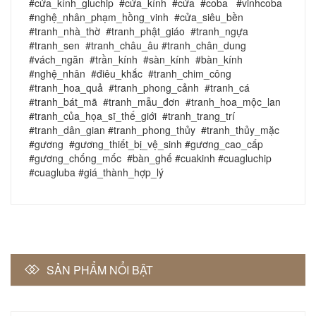
#cửa_kính_gluchip #cửa_kính #cửa #coba #vinhcoba
#nghệ_nhân_phạm_hồng_vinh #cửa_siêu_bền
#tranh_nhà_thờ #tranh_phật_giáo #tranh_ngựa
#tranh_sen #tranh_châu_âu #tranh_chân_dung
#vách_ngăn #trần_kính #sàn_kính #bàn_kính
#nghệ_nhân #điêu_khắc #tranh_chim_công
#tranh_hoa_quả #tranh_phong_cảnh #tranh_cá
#tranh_bát_mã #tranh_mẫu_đơn #tranh_hoa_mộc_lan
#tranh_của_họa_sĩ_thế_giới #tranh_trang_trí
#tranh_dân_gian #tranh_phong_thủy #tranh_thủy_mặc
#gương #gương_thiết_bị_vệ_sinh #gương_cao_cấp
#gương_chống_mốc #bàn_ghế #cuakinh #cuagluchip
#cuagluba #giá_thành_hợp_lý
SẢN PHẨM NỔI BẬT