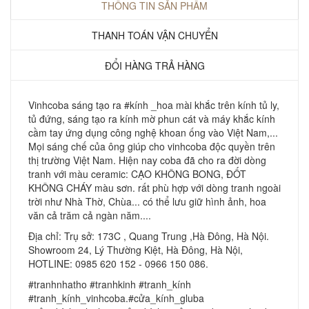
THÔNG TIN SẢN PHẨM
THANH TOÁN VẬN CHUYỂN
ĐỔI HÀNG TRẢ HÀNG
Vinhcoba sáng tạo ra #kính _hoa mài khắc trên kính tủ ly,
tủ đứng, sáng tạo ra kính mờ phun cát và máy khắc kính
cầm tay ứng dụng công nghệ khoan ống vào Việt Nam,...
Mọi sáng chế của ông giúp cho vinhcoba độc quyền trên
thị trường Việt Nam. Hiện nay coba đã cho ra đời dòng
tranh với màu ceramic: CẠO KHÔNG BONG, ĐỐT
KHÔNG CHÁY màu sơn. rất phù hợp với dòng tranh ngoài
trời như Nhà Thờ, Chùa... có thể lưu giữ hình ảnh, hoa
văn cả trăm cả ngàn năm....
Địa chỉ: Trụ sở: 173C , Quang Trung ,Hà Đông, Hà Nội.
Showroom 24, Lý Thường Kiệt, Hà Đông, Hà Nội,
HOTLINE: 0985 620 152 - 0966 150 086.
#tranhnhatho #tranhkinh #tranh_kính
#tranh_kính_vinhcoba.#cửa_kính_gluba