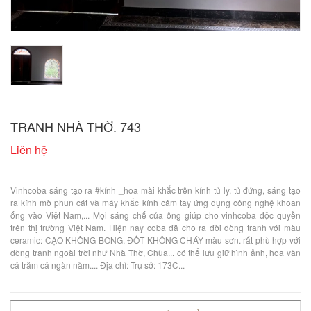
TRANH NHÀ THỜ. 743
Liên hệ
Vinhcoba sáng tạo ra #kính _hoa mài khắc trên kính tủ ly, tủ đứng, sáng tạo
ra kính mờ phun cát và máy khắc kính cầm tay ứng dụng công nghệ khoan
ống vào Việt Nam,... Mọi sáng chế của ông giúp cho vinhcoba độc quyền
trên thị trường Việt Nam. Hiện nay coba đã cho ra đời dòng tranh với màu
ceramic: CẠO KHÔNG BONG, ĐỐT KHÔNG CHÁY màu sơn. rất phù hợp với
dòng tranh ngoài trời như Nhà Thờ, Chùa... có thể lưu giữ hình ảnh, hoa văn
cả trăm cả ngàn năm.... Địa chỉ: Trụ sở: 173C...