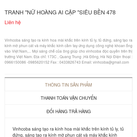
TRANH "NỮ HOÀNG AI CẬP "SIÊU BỀN 478
Liên hệ
Vinhcoba sáng tạo ra kính hoa mài khắc trên kính tủ ly, tủ đứng, sáng tạo ra
kính mờ phun cát và máy khắc kính cầm tay ứng dụng công nghệ khoan ống
vào Việt Nam,... Mọi sáng chế của ông giúp cho vinhcoba độc quyền trên thị
trường Việt Nam. Địa chỉ: 173C , Quang Trung ,Hà Đông, Hà Nội Điện thoại :
0966150086 -0985620152 Fax : 0433826743 Email: vinhcoba@gmail.com
THÔNG TIN SẢN PHẨM
THANH TOÁN VẬN CHUYỂN
ĐỔI HÀNG TRẢ HÀNG
Vinhcoba sáng tạo ra kính hoa mài khắc trên kính tủ ly, tủ
đứng, sáng tạo ra kính mờ phun cát và máy khắc kính