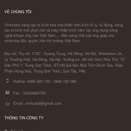
VỀ CHÚNG TÔI
Vinhcoba sáng tạo ra kính hoa mài khắc trên kính tủ ly, tủ đứng, sáng
tạo ra kính mờ phun cát và máy khắc kính cầm tay ứng dụng công
nghệ khoan ống vào Việt Nam,... Mọi sáng chế của ông giúp cho
vinhcoba độc quyền trên thị trường Việt Nam.
Địa chỉ: Trụ sở: 173C , Quang Trung ,Hà Đông, Hà Nội. Showroom 24,
Lý Thường Kiệt, Hà Đông, Hà Nội. Xưởng sx: 29/183 Xóm Nhà Thờ, Tổ
Dân Phố 7, Trung Sơn Trầm, ST,HN (kề bên Nhà Thờ Chính Tòa, Giáo
Phận Hưng Hóa, Trung Sơn Trầm, Sơn Tây, HN)
Hotline:
0985 620 152
-
0966 150 086
Fax :
02433826743
Email: vinhcoba@gmail.com
THÔNG TIN CÔNG TY