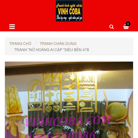
0
TRANG CHỦ
TRANH CHÂN DUNG
TRANH "NỮ HOÀNG AI CẬP "SIÊU BỀN 478