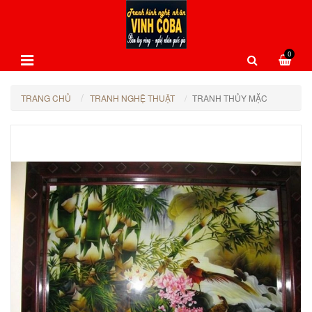
0
TRANG CHỦ
TRANH NGHỆ THUẬT
TRANH THỦY MẶC