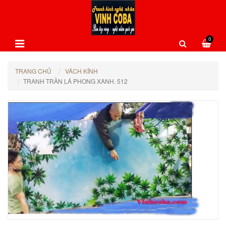
0
TRANG CHỦ
VÁCH KÍNH
TRANH TRẦN LÁ PHONG XANH. 512