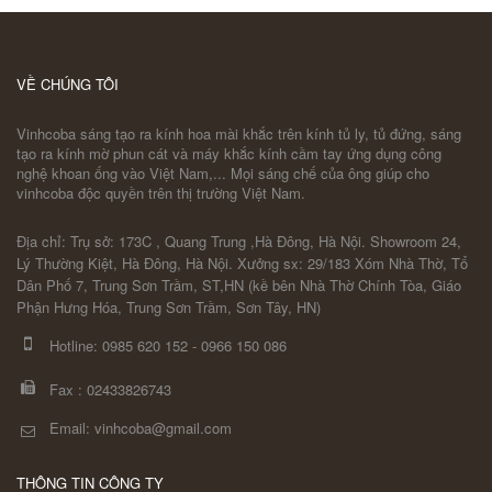
VỀ CHÚNG TÔI
Vinhcoba sáng tạo ra kính hoa mài khắc trên kính tủ ly, tủ đứng, sáng
tạo ra kính mờ phun cát và máy khắc kính cầm tay ứng dụng công
nghệ khoan ống vào Việt Nam,... Mọi sáng chế của ông giúp cho
vinhcoba độc quyền trên thị trường Việt Nam.
Địa chỉ: Trụ sở: 173C , Quang Trung ,Hà Đông, Hà Nội. Showroom 24,
Lý Thường Kiệt, Hà Đông, Hà Nội. Xưởng sx: 29/183 Xóm Nhà Thờ, Tổ
Dân Phố 7, Trung Sơn Trầm, ST,HN (kề bên Nhà Thờ Chính Tòa, Giáo
Phận Hưng Hóa, Trung Sơn Trầm, Sơn Tây, HN)
Hotline:
0985 620 152
-
0966 150 086
Fax :
02433826743
Email: vinhcoba@gmail.com
THÔNG TIN CÔNG TY