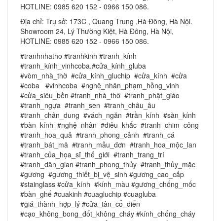
HOTLINE: 0985 620 152 - 0966 150 086.
Địa chỉ: Trụ sở: 173C , Quang Trung ,Hà Đông, Hà Nội.
Showroom 24, Lý Thường Kiệt, Hà Đông, Hà Nội,
HOTLINE: 0985 620 152 - 0966 150 086.
#tranhnhatho #tranhkinh #tranh_kính
#tranh_kính_vinhcoba.#cửa_kính_gluba
#vòm_nhà_thờ #cửa_kính_gluchip #cửa_kính #cửa
#coba #vinhcoba #nghệ_nhân_phạm_hồng_vinh
#cửa_siêu_bền #tranh_nhà_thờ #tranh_phật_giáo
#tranh_ngựa #tranh_sen #tranh_châu_âu
#tranh_chân_dung #vách_ngăn #trần_kính #sàn_kính
#bàn_kính #nghệ_nhân #điêu_khắc #tranh_chim_công
#tranh_hoa_quả #tranh_phong_cảnh #tranh_cá
#tranh_bát_mã #tranh_mẫu_đơn #tranh_hoa_mộc_lan
#tranh_của_họa_sĩ_thế_giới #tranh_trang_trí
#tranh_dân_gian #tranh_phong_thủy #tranh_thủy_mặc
#gương #gương_thiết_bị_vệ_sinh #gương_cao_cấp
#stainglass #cửa_kính #kính_màu #gương_chống_mốc
#bàn_ghế #cuakinh #cuagluchip #cuagluba
#giá_thành_hợp_lý #cửa_tân_cổ_điển
#cạo_không_bong_đốt_không_cháy #kính_chống_cháy