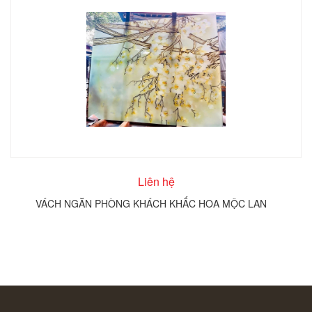
Liên hệ
VÁCH NGĂN PHÒNG KHÁCH KHẮC HOA MỘC LAN
T