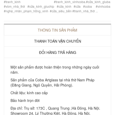
#tranh_kính #tranh_kính_vinhcoba.#cửa_kính_gluba
#vòm_nhà_thờ #cửa_kính_gluchip #cửa_kính #cửa #coba #vinhcoba
#nghệ_nhân_phạm_hồng_vinh #cửa_siêu_bền #tranh_nhà_thờ ...
THÔNG TIN SẢN PHẨM
THANH TOÁN VẬN CHUYỂN
ĐỔI HÀNG TRẢ HÀNG
Một sản phẩm được hoàn thiện trong những ngày cuối
năm.
Sản phẩm của Coba Artglass tại nhà thờ Nam Pháp
(Đằng Giang, Ngô Quyền, Hải Phòng).
Chất liệu: kính cao cấp
Bảo hành trọn đời
Địa chỉ: Trụ sở: 173C , Quang Trung ,Hà Đông, Hà Nội.
Showroom 24, Lý Thường Kiệt, Hà Đông, Hà Nội,