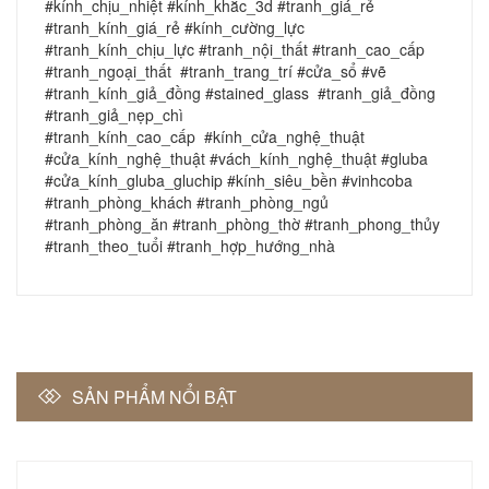
#kính_chịu_nhiệt #kính_khắc_3d #tranh_giá_rẻ
#tranh_kính_giá_rẻ #kính_cường_lực
#tranh_kính_chịu_lực #tranh_nội_thất #tranh_cao_cấp
#tranh_ngoại_thất #tranh_trang_trí #cửa_sổ #vẽ
#tranh_kính_giả_đồng #stained_glass #tranh_giả_đồng
#tranh_giả_nẹp_chì
#tranh_kính_cao_cấp #kính_cửa_nghệ_thuật
#cửa_kính_nghệ_thuật #vách_kính_nghệ_thuật #gluba
#cửa_kính_gluba_gluchip #kính_siêu_bền #vinhcoba
#tranh_phòng_khách #tranh_phòng_ngủ
#tranh_phòng_ăn #tranh_phòng_thờ #tranh_phong_thủy
#tranh_theo_tuổi #tranh_hợp_hướng_nhà
SẢN PHẨM NỔI BẬT