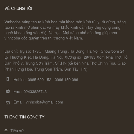
VỀ CHÚNG TÔI
Vinhcoba sáng tạo ra kính hoa mài khắc trên kính tủ ly, tủ đứng, sáng
tạo ra kính mờ phun cát và máy khắc kính cầm tay ứng dụng công
nghệ khoan ống vào Việt Nam,... Mọi sáng chế của ông giúp cho
vinhcoba độc quyền trên thị trường Việt Nam.
Địa chỉ: Trụ sở: 173C , Quang Trung ,Hà Đông, Hà Nội. Showroom 24,
Lý Thường Kiệt, Hà Đông, Hà Nội. Xưởng sx: 29/183 Xóm Nhà Thờ, Tổ
Dân Phố 7, Trung Sơn Trầm, ST,HN (kề bên Nhà Thờ Chính Tòa, Giáo
Phận Hưng Hóa, Trung Sơn Trầm, Sơn Tây, HN)
Hotline:
0985 620 152
-
0966 150 086
Fax :
02433826743
Email: vinhcoba@gmail.com
THÔNG TIN CÔNG TY
Tiểu sử