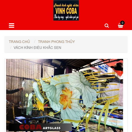
0
TRANG CHỦ
TRANH PHONG THỦY
VÁCH KÍNH ĐIÊU KHẮC SEN