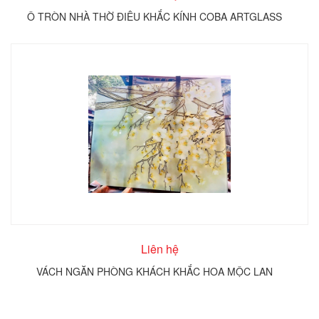
Ô TRÒN NHÀ THỜ ĐIÊU KHẮC KÍNH COBA ARTGLASS
Liên hệ
VÁCH NGĂN PHÒNG KHÁCH KHẮC HOA MỘC LAN
T