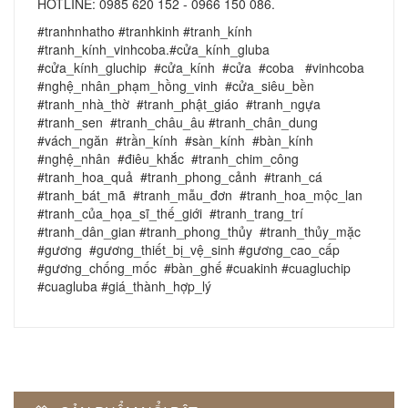
HOTLINE: 0985 620 152 - 0966 150 086.
#tranhnhatho #tranhkinh #tranh_kính
#tranh_kính_vinhcoba.#cửa_kính_gluba
#cửa_kính_gluchip #cửa_kính #cửa #coba #vinhcoba
#nghệ_nhân_phạm_hồng_vinh #cửa_siêu_bền
#tranh_nhà_thờ #tranh_phật_giáo #tranh_ngựa
#tranh_sen #tranh_châu_âu #tranh_chân_dung
#vách_ngăn #trần_kính #sàn_kính #bàn_kính
#nghệ_nhân #điêu_khắc #tranh_chim_công
#tranh_hoa_quả #tranh_phong_cảnh #tranh_cá
#tranh_bát_mã #tranh_mẫu_đơn #tranh_hoa_mộc_lan
#tranh_của_họa_sĩ_thế_giới #tranh_trang_trí
#tranh_dân_gian #tranh_phong_thủy #tranh_thủy_mặc
#gương #gương_thiết_bị_vệ_sinh #gương_cao_cấp
#gương_chống_mốc #bàn_ghế #cuakinh #cuagluchip
#cuagluba #giá_thành_hợp_lý