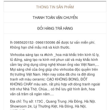
THÔNG TIN SẢN PHẨM
THANH TOÁN VẬN CHUYỂN
ĐỔI HÀNG TRẢ HÀNG
lh 0985620152- 0966150086 để được tư vấn miễn phí.
Không hạn chế mẫu mã và kích thước.
Vinhcoba sáng tạo ra #kính _hoa mài khắc trên kính tủ ly,
tủ đứng, sáng tạo ra kính mờ phun cát và máy khắc kính
cầm tay ứng dụng công nghệ khoan ống vào Việt Nam,...
Mọi sáng chế của ông giúp cho vinhcoba độc quyền trên
thị trường Việt Nam. Hiện nay coba đã cho ra đời dòng
tranh với màu ceramic: CẠO KHÔNG BONG, ĐỐT
KHÔNG CHÁY màu sơn. rất phù hợp với dòng tranh ngoài
trời như Nhà Thờ, Chùa... có thể lưu giữ hình ảnh, hoa
văn cả trăm cả ngàn năm....
Địa chỉ: Trụ sở: 173C , Quang Trung ,Hà Đông, Hà Nội.
Showroom 24, Lý Thường Kiệt, Hà Đông, Hà Nội,