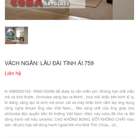
VÁCH NGĂN: LÂU ĐÀI TÌNH ÁI.759
Liên hệ
lh 0985620152- 0966150086 để được tư vấn miễn phí. Không hạn chế mẫu
mã và kích thước. Vinhcoba sáng tạo ra #kính _hoa mài khắc trên kính tủ ly,
tủ đứng, sáng tạo ra kính mờ phun cát và máy khắc kính cầm tay ứng dụng
công nghệ khoan ống vào Việt Nam,... Mọi sáng chế của ông giúp cho
vinhcoba độc quyền trên thị trường Việt Nam. Hiện nay coba đã cho ra đời
dòng tranh với màu ceramic: CẠO KHÔNG BONG, ĐỐT KHÔNG CHÁY màu
sơn. rất phù hợp với dòng tranh ngoài trời như Nhà Thờ, Chùa... có...