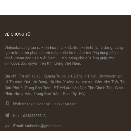
VỀ CHÚNG TÔI
Vinhcoba sáng tạo ra kính hoa mài khắc trên kính tủ ly, tủ đứng, sáng
tạo ra kính mờ phun cát và máy khắc kính cầm tay ứng dụng công
nghệ khoan ống vào Việt Nam,... Mọi sáng chế của ông giúp cho
vinhcoba độc quyền trên thị trường Việt Nam.
Địa chỉ: Trụ sở: 173C , Quang Trung ,Hà Đông, Hà Nội. Showroom 24,
Lý Thường Kiệt, Hà Đông, Hà Nội. Xưởng sx: 29/183 Xóm Nhà Thờ, Tổ
Dân Phố 7, Trung Sơn Trầm, ST,HN (kề bên Nhà Thờ Chính Tòa, Giáo
Phận Hưng Hóa, Trung Sơn Trầm, Sơn Tây, HN)
Hotline:
0985 620 152
-
0966 150 086
Fax :
02433826743
Email: vinhcoba@gmail.com