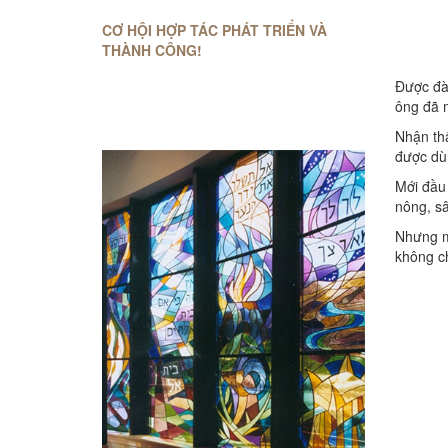
CƠ HỘI HỢP TÁC PHÁT TRIỂN VÀ
THÀNH CÔNG!
Được đà
ông đã m
Nhận th
được dù
Mới đầu
nông, sâ
Nhưng m
không ch