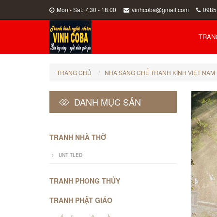
Mon - Sat: 7:30 - 18:00
vinhcoba@gmail.com
0985
TRAN
TRANG CHỦ
NHÀ SÁNG CHẾ TRANH KÍNH VIỆT NAM
DANH MỤC SẢN
PHẨM
TRANH NHÀ THỜ
UNTITLED
TRANH PHONG THỦY
TRANH PHẬT GIÁO