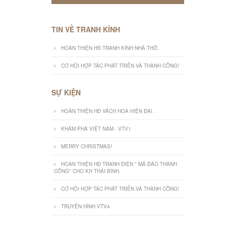
TIN VỀ TRANH KÍNH
HOÀN THIỆN HĐ TRANH KÍNH NHÀ THỜ.
CƠ HỘI HỢP TÁC PHÁT TRIỂN VÀ THÀNH CÔNG!
SỰ KIỆN
HOÀN THIỆN HĐ VÁCH HOA HIỆN ĐẠI .
KHÁM PHÁ VIỆT NAM - VTV1
MERRY CHRISTMAS!
HOÀN THIỆN HĐ TRANH ĐIỆN " MÃ ĐÁO THÀNH
CÔNG" CHO KH THÁI BÌNH.
CƠ HỘI HỢP TÁC PHÁT TRIỂN VÀ THÀNH CÔNG!
TRUYỀN HÌNH VTV4