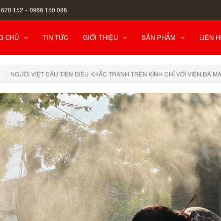
-
 620 152
0966 150 086
G CHỦ
TIN TỨC
GIỚI THIỆU
SẢN PHẨM
LIÊN H
NGƯỜI VIỆT ĐẦU TIÊN ĐIÊU KHẮC TRANH TRÊN KÍNH CHỈ VỚI VIÊN ĐÁ MÀ