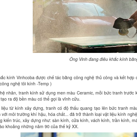
Ông Vinh đang điêu khắc kính bằng
hắc kính Vinhcoba được chế tác bằng công nghệ thủ công và kết hợp 
công nghệ tôi kính -Temp )
hệ nhân, tranh kính sử dụng men màu Ceramic, mỗi bức tranh trước k
 tạo ra độ bền màu có thể gọi là vĩnh cửu.
 liệu từ kính xây dựng, tranh có độ thấu quang tạo lên bức tranh màu
 với môi trường khí hậu, hóa chất... đã trở thành loại vật liệu kính ng
g kiến trúc, xây dựng như: sàn kính, cửa kính, vách kính, trần kính, mái
ào khoảng những năm 90 của thế kỷ XX.