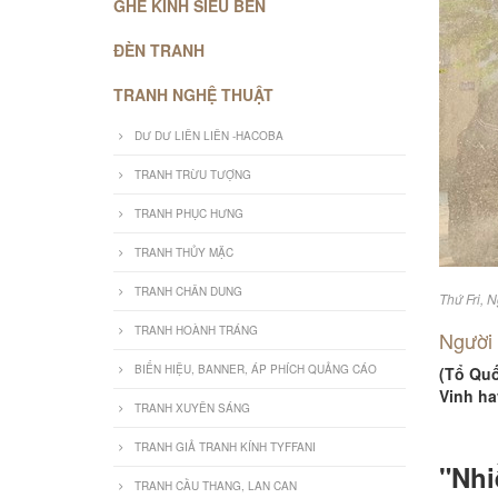
GHẾ KÍNH SIÊU BỀN
ĐÈN TRANH
TRANH NGHỆ THUẬT
DƯ DƯ LIÊN LIÊN -HACOBA
TRANH TRỪU TƯỢNG
TRANH PHỤC HƯNG
TRANH THỦY MẶC
TRANH CHÂN DUNG
Thứ Fri, 
TRANH HOÀNH TRÁNG
Người 
BIỂN HIỆU, BANNER, ÁP PHÍCH QUẢNG CÁO
(Tổ Quố
Vinh ha
TRANH XUYÊN SÁNG
TRANH GIẢ TRANH KÍNH TYFFANI
"Nhi
TRANH CẦU THANG, LAN CAN