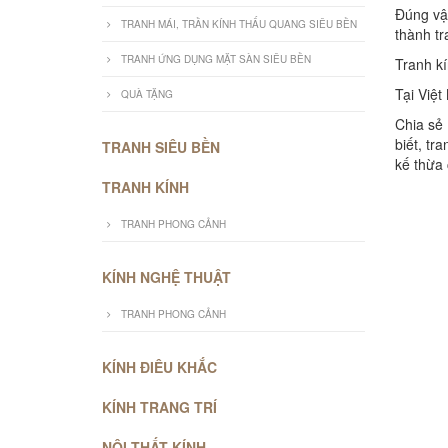
Đúng vậ
TRANH MÁI, TRẦN KÍNH THẤU QUANG SIÊU BỀN
thành tr
TRANH ỨNG DỤNG MẶT SÀN SIÊU BỀN
Tranh k
Tại Việt
QUÀ TẶNG
Chia sẻ
biết, tr
TRANH SIÊU BỀN
kế thừa 
TRANH KÍNH
TRANH PHONG CẢNH
KÍNH NGHỆ THUẬT
TRANH PHONG CẢNH
KÍNH ĐIÊU KHẮC
KÍNH TRANG TRÍ
NỘI THẤT KÍNH