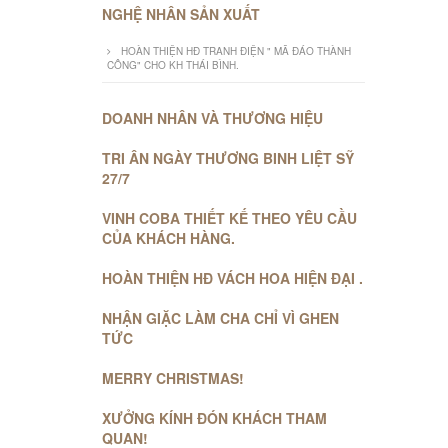
NGHỆ NHÂN SẢN XUẤT
HOÀN THIỆN HĐ TRANH ĐIỆN " MÃ ĐÁO THÀNH
CÔNG" CHO KH THÁI BÌNH.
DOANH NHÂN VÀ THƯƠNG HIỆU
TRI ÂN NGÀY THƯƠNG BINH LIỆT SỸ
27/7
VINH COBA THIẾT KẾ THEO YÊU CẦU
CỦA KHÁCH HÀNG.
HOÀN THIỆN HĐ VÁCH HOA HIỆN ĐẠI .
NHẬN GIẶC LÀM CHA CHỈ VÌ GHEN
TỨC
MERRY CHRISTMAS!
XƯỞNG KÍNH ĐÓN KHÁCH THAM
QUAN!