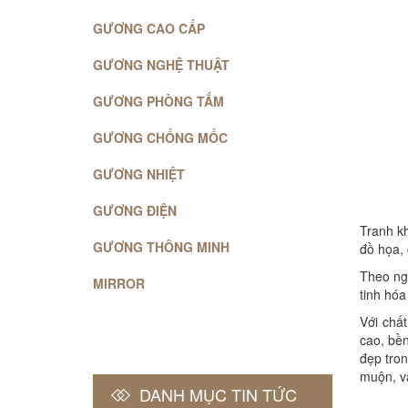
GƯƠNG CAO CẤP
GƯƠNG NGHỆ THUẬT
GƯƠNG PHÒNG TẮM
GƯƠNG CHỐNG MỐC
GƯƠNG NHIỆT
GƯƠNG ĐIỆN
Tranh k
GƯƠNG THÔNG MINH
đồ họa, 
Theo ng
MIRROR
tinh hóa
Với chất
cao, bền
đẹp tron
muộn, v
DANH MỤC TIN TỨC