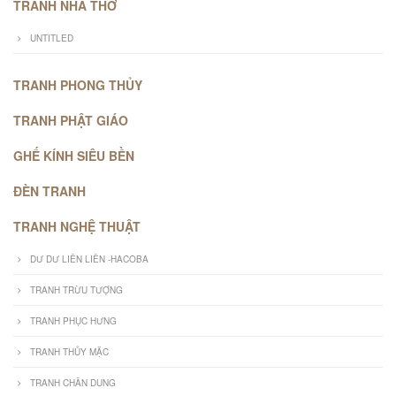
TRANH NHÀ THỜ
UNTITLED
TRANH PHONG THỦY
TRANH PHẬT GIÁO
GHẾ KÍNH SIÊU BỀN
ĐÈN TRANH
TRANH NGHỆ THUẬT
DƯ DƯ LIÊN LIÊN -HACOBA
TRANH TRỪU TƯỢNG
TRANH PHỤC HƯNG
TRANH THỦY MẶC
TRANH CHÂN DUNG