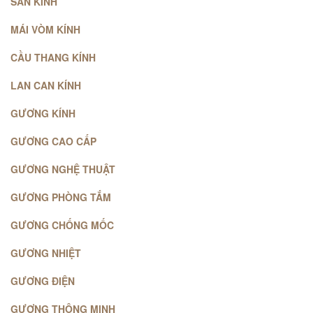
SÀN KÍNH
MÁI VÒM KÍNH
CẦU THANG KÍNH
LAN CAN KÍNH
GƯƠNG KÍNH
GƯƠNG CAO CẤP
GƯƠNG NGHỆ THUẬT
GƯƠNG PHÒNG TẮM
GƯƠNG CHỐNG MỐC
GƯƠNG NHIỆT
GƯƠNG ĐIỆN
GƯƠNG THÔNG MINH