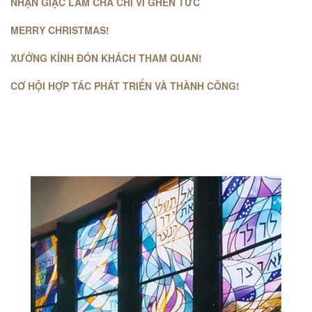
NHẬN GIẶC LÀM CHA CHỈ VÌ GHEN TỨC
MERRY CHRISTMAS!
XƯỞNG KÍNH ĐÓN KHÁCH THAM QUAN!
CƠ HỘI HỢP TÁC PHÁT TRIỂN VÀ THÀNH CÔNG!