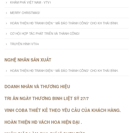
KHÁM PHÁ VIỆT NAM - VTV1
MERRY CHRISTMAS!
HOÀN THIỆN HĐ TRANH ĐIỆN " MÃ ĐÁO THÀNH CÔNG" CHO KH THÁI BÌNH.
CƠ HỘI HỢP TÁC PHÁT TRIỂN VÀ THÀNH CÔNG!
TRUYỀN HÌNH VTV4
NGHỆ NHÂN SẢN XUẤT
HOÀN THIỆN HĐ TRANH ĐIỆN " MÃ ĐÁO THÀNH CÔNG" CHO KH THÁI BÌNH.
DOANH NHÂN VÀ THƯƠNG HIỆU
TRI ÂN NGÀY THƯƠNG BINH LIỆT SỸ 27/7
VINH COBA THIẾT KẾ THEO YÊU CẦU CỦA KHÁCH HÀNG.
HOÀN THIỆN HĐ VÁCH HOA HIỆN ĐẠI .