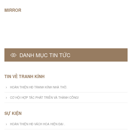
MIRROR
DANH MỤC TIN TỨC
TIN VỀ TRANH KÍNH
HOÀN THIỆN HĐ TRANH KÍNH NHÀ THỜ.
CƠ HỘI HỢP TÁC PHÁT TRIỂN VÀ THÀNH CÔNG!
SỰ KIỆN
HOÀN THIỆN HĐ VÁCH HOA HIỆN ĐẠI .