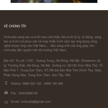
VỀ CHÚNG TÔI
Vinhcoba sáng tạo ra kính hoa mài khắc trên kính tủ ly, tủ đứng, sáng
tạo ra kính mờ phun cát và máy khắc kính cầm tay ứng dụng công
nghệ khoan ống vào Việt Nam,... Mọi sáng chế của ông giúp cho
vinhcoba độc quyền trên thị trường Việt Nam.
Địa chỉ: Trụ sở: 173C , Quang Trung ,Hà Đông, Hà Nội. Showroom 24,
Lý Thường Kiệt, Hà Đông, Hà Nội. Xưởng sx: 29/183 Xóm Nhà Thờ, Tổ
Dân Phố 7, Trung Sơn Trầm, ST,HN (kề bên Nhà Thờ Chính Tòa, Giáo
Phận Hưng Hóa, Trung Sơn Trầm, Sơn Tây, HN)
Hotline:
0985 620 152
-
0966 150 086
Fax :
02433826743
Email: vinhcoba@gmail.com