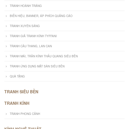
TRANH HOÀNH TRÁNG
BIỂN HIỆU, BANNER, ÁP PHÍCH QUẢNG CÁO
TRANH XUYÊN SÁNG
TRANH GIẢ TRANH KÍNH TYFFANI
TRANH CẦU THANG, LAN CAN
TRANH MÁI, TRẦN KÍNH THẤU QUANG SIÊU BỀN
TRANH ỨNG DỤNG MẶT SÀN SIÊU BỀN
QUÀ TẶNG
TRANH SIÊU BỀN
TRANH KÍNH
TRANH PHONG CẢNH