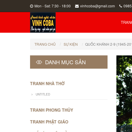
Mon - Sat: 7:30 - 18:00
vinhcoba@gmail.com
0985
TRAN
TRANG CHỦ
SỰ KIỆN
QUỐC KHÁNH 2-9 (1945-20
DANH MỤC SẢN
PHẨM
TRANH NHÀ THỜ
UNTITLED
TRANH PHONG THỦY
TRANH PHẬT GIÁO