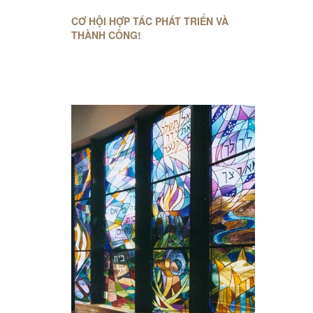
CƠ HỘI HỢP TÁC PHÁT TRIỂN VÀ
THÀNH CÔNG!