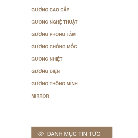
GƯƠNG CAO CẤP
GƯƠNG NGHỆ THUẬT
GƯƠNG PHÒNG TẮM
GƯƠNG CHỐNG MỐC
GƯƠNG NHIỆT
GƯƠNG ĐIỆN
GƯƠNG THÔNG MINH
MIRROR
DANH MỤC TIN TỨC