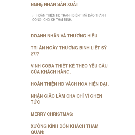
NGHỆ NHÂN SẢN XUẤT
HOÀN THIỆN HĐ TRANH ĐIỆN " MÃ ĐÁO THÀNH
CÔNG" CHO KH THÁI BÌNH.
DOANH NHÂN VÀ THƯƠNG HIỆU
TRI ÂN NGÀY THƯƠNG BINH LIỆT SỸ
27/7
VINH COBA THIẾT KẾ THEO YÊU CẦU
CỦA KHÁCH HÀNG.
HOÀN THIỆN HĐ VÁCH HOA HIỆN ĐẠI .
NHẬN GIẶC LÀM CHA CHỈ VÌ GHEN
TỨC
MERRY CHRISTMAS!
XƯỞNG KÍNH ĐÓN KHÁCH THAM
QUAN!