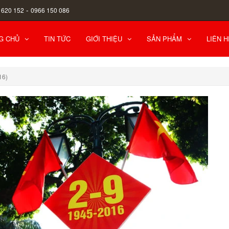
-
 620 152
0966 150 086
G CHỦ
TIN TỨC
GIỚI THIỆU
SẢN PHẨM
LIÊN H
16)