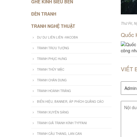
GHẾ KÍNH SIÊU BỀN
ĐÈN TRANH
Thứ Fri, 
TRANH NGHỆ THUẬT
Quốc 
DƯ DƯ LIÊN LIÊN -HACOBA
TRANH TRỪU TƯỢNG
công nh
TRANH PHỤC HƯNG
VIẾT 
TRANH THỦY MẶC
TRANH CHÂN DUNG
TRANH HOÀNH TRÁNG
BIỂN HIỆU, BANNER, ÁP PHÍCH QUẢNG CÁO
TRANH XUYÊN SÁNG
TRANH GIẢ TRANH KÍNH TYFFANI
TRANH CẦU THANG, LAN CAN