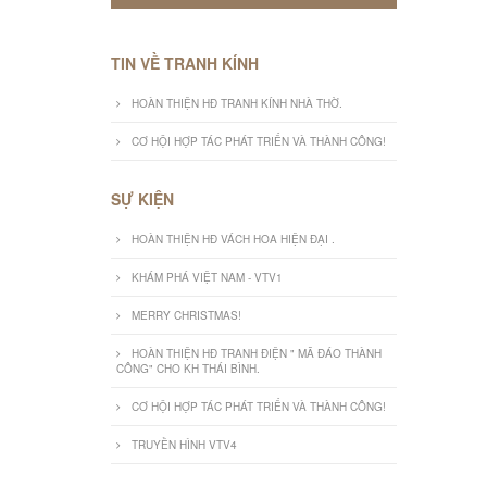
TIN VỀ TRANH KÍNH
HOÀN THIỆN HĐ TRANH KÍNH NHÀ THỜ.
CƠ HỘI HỢP TÁC PHÁT TRIỂN VÀ THÀNH CÔNG!
SỰ KIỆN
HOÀN THIỆN HĐ VÁCH HOA HIỆN ĐẠI .
KHÁM PHÁ VIỆT NAM - VTV1
MERRY CHRISTMAS!
HOÀN THIỆN HĐ TRANH ĐIỆN " MÃ ĐÁO THÀNH
CÔNG" CHO KH THÁI BÌNH.
CƠ HỘI HỢP TÁC PHÁT TRIỂN VÀ THÀNH CÔNG!
TRUYỀN HÌNH VTV4