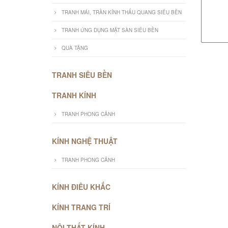
TRANH MÁI, TRẦN KÍNH THẤU QUANG SIÊU BỀN
TRANH ỨNG DỤNG MẶT SÀN SIÊU BỀN
QUÀ TẶNG
TRANH SIÊU BỀN
TRANH KÍNH
TRANH PHONG CẢNH
KÍNH NGHỆ THUẬT
TRANH PHONG CẢNH
KÍNH ĐIÊU KHẮC
KÍNH TRANG TRÍ
NỘI THẤT KÍNH