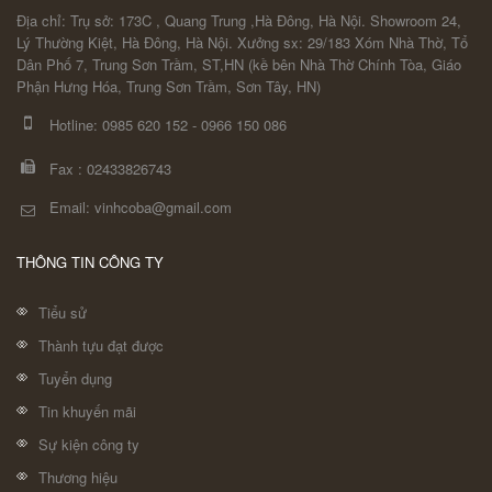
Địa chỉ: Trụ sở: 173C , Quang Trung ,Hà Đông, Hà Nội. Showroom 24,
Lý Thường Kiệt, Hà Đông, Hà Nội. Xưởng sx: 29/183 Xóm Nhà Thờ, Tổ
Dân Phố 7, Trung Sơn Trầm, ST,HN (kề bên Nhà Thờ Chính Tòa, Giáo
Phận Hưng Hóa, Trung Sơn Trầm, Sơn Tây, HN)
Hotline:
0985 620 152
-
0966 150 086
Fax :
02433826743
Email: vinhcoba@gmail.com
THÔNG TIN CÔNG TY
Tiểu sử
Thành tựu đạt được
Tuyển dụng
Tin khuyến mãi
Sự kiện công ty
Thương hiệu