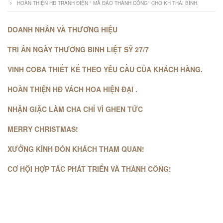
HOÀN THIỆN HĐ TRANH ĐIỆN " MÃ ĐÁO THÀNH CÔNG" CHO KH THÁI BÌNH.
DOANH NHÂN VÀ THƯƠNG HIỆU
TRI ÂN NGÀY THƯƠNG BINH LIỆT SỸ 27/7
VINH COBA THIẾT KẾ THEO YÊU CẦU CỦA KHÁCH HÀNG.
HOÀN THIỆN HĐ VÁCH HOA HIỆN ĐẠI .
NHẬN GIẶC LÀM CHA CHỈ VÌ GHEN TỨC
MERRY CHRISTMAS!
XƯỞNG KÍNH ĐÓN KHÁCH THAM QUAN!
CƠ HỘI HỢP TÁC PHÁT TRIỂN VÀ THÀNH CÔNG!