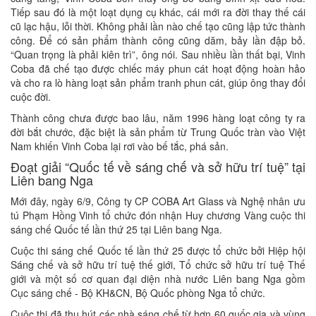
Tiếp sau đó là một loạt dụng cụ khác, cái mới ra đời thay thế cái
cũ lạc hậu, lỗi thời. Không phải lần nào chế tạo cũng lập tức thành
công. Để có sản phẩm thành công cũng dăm, bảy lần đập bỏ.
“Quan trọng là phải kiên trì”, ông nói. Sau nhiều lần thất bại, Vinh
Coba đã chế tạo được chiếc máy phun cát hoạt động hoàn hảo
và cho ra lò hàng loạt sản phẩm tranh phun cát, giúp ông thay đổi
cuộc đời.
Thành công chưa được bao lâu, năm 1996 hàng loạt công ty ra
đời bắt chước, đặc biệt là sản phẩm từ Trung Quốc tràn vào Việt
Nam khiến Vinh Coba lại rơi vào bế tắc, phá sản.
Đoạt giải “Quốc tế về sáng chế và sở hữu trí tuệ” tại
Liên bang Nga
Mới đây, ngày 6/9, Công ty CP COBA Art Glass và Nghệ nhân ưu
tú Phạm Hồng Vinh tổ chức đón nhận Huy chương Vàng cuộc thi
sáng chế Quốc tế lần thứ 25 tại Liên bang Nga.
Cuộc thi sáng chế Quốc tế lần thứ 25 được tổ chức bởi Hiệp hội
Sáng chế và sở hữu trí tuệ thế giới, Tổ chức sở hữu trí tuệ Thế
giới và một số cơ quan đại diện nhà nước Liên bang Nga gồm
Cục sáng chế - Bộ KH&CN, Bộ Quốc phòng Nga tổ chức.
Cuộc thi đã thu hút các nhà sáng chế từ hơn 60 quốc gia và vùng