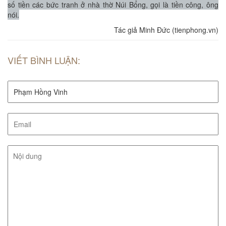
số tiền các bức tranh ở nhà thờ Núi Bổng, gọi là tiền công, ông
nói.
Tác giả Minh Đức (tienphong.vn)
VIẾT BÌNH LUẬN: