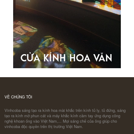
VỀ CHÚNG TÔI
Vinhcoba sáng tạo ra kính hoa mài khắc trên kính tủ ly, tủ đứng, sáng
tạo ra kính mờ phun cát và máy khắc kính cầm tay ứng dụng công
nghệ khoan ống vào Việt Nam,... Mọi sáng chế của ông giúp cho
vinhcoba độc quyền trên thị trường Việt Nam.