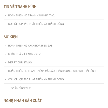
TIN VỀ TRANH KÍNH
HOÀN THIỆN HĐ TRANH KÍNH NHÀ THỜ.
CƠ HỘI HỢP TÁC PHÁT TRIỂN VÀ THÀNH CÔNG!
SỰ KIỆN
HOÀN THIỆN HĐ VÁCH HOA HIỆN ĐẠI .
KHÁM PHÁ VIỆT NAM - VTV1
MERRY CHRISTMAS!
HOÀN THIỆN HĐ TRANH ĐIỆN " MÃ ĐÁO THÀNH CÔNG" CHO KH THÁI BÌNH.
CƠ HỘI HỢP TÁC PHÁT TRIỂN VÀ THÀNH CÔNG!
TRUYỀN HÌNH VTV4
NGHỆ NHÂN SẢN XUẤT