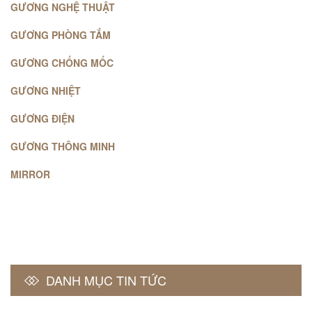
GƯƠNG NGHỆ THUẬT
GƯƠNG PHÒNG TẮM
GƯƠNG CHỐNG MỐC
GƯƠNG NHIỆT
GƯƠNG ĐIỆN
GƯƠNG THÔNG MINH
MIRROR
DANH MỤC TIN TỨC