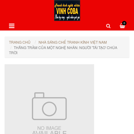
0
TRANG CHỦ
NHÀ SÁNG CHẾ TRANH KÍNH VIỆT NAM
THĂNG TRẦM CỦA MỘT NGHỆ NHÂN: NGƯỜI 'TÁI TẠO' CHÚA
TRỜI