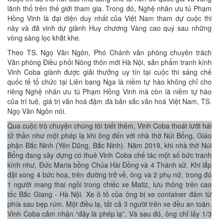
lãnh thổ trên thế giới tham gia. Trong đó, Nghệ nhân ưu tú Phạm
Hồng Vinh là đại diện duy nhất của Việt Nam tham dự cuộc thi
này và đã vinh dự giành Huy chương Vàng cao quý sau những
vòng sàng lọc khắt khe.
Theo TS. Ngọ Văn Ngôn, Phó Chánh văn phòng chuyên trách
Văn phòng Điều phối Nông thôn mới Hà Nội, sản phẩm tranh kính
Vinh Coba giành được giải thưởng uy tín tại cuộc thi sáng chế
quốc tế tổ chức tại Liên bang Nga là niềm tự hào không chỉ cho
riêng Nghệ nhân ưu tú Phạm Hồng Vinh mà còn là niềm tự hào
của trí tuệ, giá trị văn hoá đậm đà bản sắc văn hoá Việt Nam, TS.
Ngọ Văn Ngôn nói.
Q
ua cuộc trò chuyện chúng tôi biết thêm, Vinh Coba thoát lưỡi hái
tử thần như một phép lạ khi ông đế
n với nhà thờ Núi Bổng, Giáo
phận Bắc Ninh (Yên Dũng, Bắc Ninh). Năm 2019, khi nhà thờ Núi
Bổng đang xây dựng có thuê Vinh Coba chế tác một số bức tranh
kính như, Đức Maria bồng Chúa Hài Đồng và 4 Thánh sử. Khi lắp
đặt xong 4 bức hoạ, trên đường trở
về, ông và 2 phụ nữ, trong đó
1 người mang thai ngồi trong chiếc xe Matiz, lưu thông trên cao
tốc Bắc Giang - Hà Nội. Xe ô tô của ông bị xe container đâm từ
phía sau bẹp rúm. Một điều lạ, tất cả 3 người trên xe đều an toàn.
Vinh Coba cảm nhận “đây là phép lạ”. Và sau đó, ông chỉ lấy 1/3