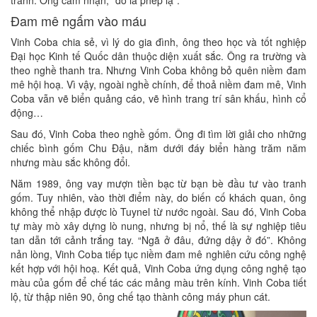
tranh. Ông cảm nhận, “đó là phép lạ”.
Đam mê ngấm vào máu
Vinh Coba chia sẻ, vì lý do gia đình, ông theo học và tốt nghiệp
Đại học Kinh tế Quốc dân thuộc diện xuất sắc. Ông ra trường và
theo nghề thanh tra. Nhưng Vinh Coba không bỏ quên niềm đam
mê hội hoạ. Vì vậy, ngoài nghề chính, để thoả niềm đam mê, Vinh
Coba vẫn vẽ biển quảng cáo, vẽ hình trang trí sân khấu, hình cổ
động…
Sau đó, Vinh Coba theo nghề gốm. Ông đi tìm lời giải cho những
chiếc bình gốm Chu Đậu, nằm dưới đáy biển hàng trăm năm
nhưng màu sắc không đổi.
Năm 1989, ông vay mượn tiền bạc từ bạn bè đầu tư vào tranh
gốm. Tuy nhiên, vào thời điểm này, do biến cố khách quan, ông
không thể nhập được lò Tuynel từ nước ngoài. Sau đó, Vinh Coba
tự mày mò xây dựng lò nung, nhưng bị nổ, thế là sự nghiệp tiêu
tan dẫn tới cảnh trắng tay. “Ngã ở đâu, đứng dậy ở đó”. Không
nản lòng, Vinh Coba tiếp tục niềm đam mê nghiên cứu công nghệ
kết hợp với hội hoạ. Kết quả, Vinh Coba ứng dụng công nghệ tạo
màu của gốm để chế tác các mảng màu trên kính. Vinh Coba tiết
lộ, từ thập niên 90, ông chế tạo thành công máy phun cát.