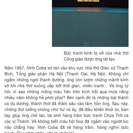
Bức tranh kính bị vỡ của nhà thờ
Công giáo được ông tái tạo
Năm 1967, Vinh Coba sơ tán vào khu vực nhà thờ Giáo xứ Thạch
Bích, Tổng giáo phận Hà Nội (Thanh Oai, Hà Nội). Không chỉ
ngắm những ngôi thánh đường, ông còn lượm những mảnh kính
vỡ khi nhà thờ xuống cấp bởi thời gian, chiến tranh... Và ông tự
hỏi, vì sao những mảng màu hằn trên kính trải qua mưa nắng
nhiều năm không hề phôi phai? Bên cạnh đó là những bài thánh
ca du dương, thánh thót đã thấm sâu vào tâm hồn ông. Sau này,
những thứ tưởng chừng như hư vô ấy, đã điều khiển khối óc, bàn
tay, giúp ông chế tác, tái sinh hàng trăm bức tranh Chúa Trời và
các vị Thánh. Và không biết máu hội hoạ đã ngấm vào người lúc
nào chẳng hay. Vinh Coba đã vẽ hàng trăm, hàng nghìn bức