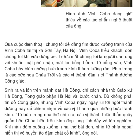
Hình ảnh Vinh Coba đang giới
thiệu về các tác phẩm nghệ thuật
của ông
Qua cuộc điện thoại, chúng tôi dễ dàng tìm được xưởng tranh của
Vinh Coba tại thị xã Sơn Tây, Hà Nội. Vinh Coba hiếu khách, đón
chúng tôi khi vừa dừng xe. Trước mắt chúng tôi là người đàn ông
với khuôn mặt phúc hậu, mái tóc bồng bềnh. Từ cổng vào, Vinh
Coba bày biện những bức tranh kính thành tường rào. Phía trong
là các bức hoạ Chúa Trời và các vị thánh đậm nét Thánh đường
Công giáo.
Sinh ra và lớn trên mảnh đất Hà Đông, chỉ cách nhà thờ Giáo xứ
Hà Đông, Tổng giáo phận Hà Nội vài bước chân. Dù không phải
tín đồ Công giáo, nhưng Vinh Coba ngày ngày lui tới ngôi thánh
đường này để chiêm niệm về các vị Thánh qua những bức tranh
kính. “Từ bên trong nhà thờ nhìn ra, các vị thánh thiên thần quây
quần bên Chúa hiện trên kính đẹp lung linh đầy vẻ tôn nghiêm.
Khi màn đêm buông xuống, nhà thờ bật đèn, nhìn từ phía ngoài
hiển thị vẻ huyền ảo đậm chất cổ kính”, ông nói.