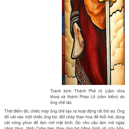
Tranh kính Thánh Phê rô (cầm chìa
khoá và thánh Phao Lô (cầm kiếm) do
ông chế tác
Thời điểm đó, chiếc máy ông chế tạo ra hoạt động rất thô sơ. Ông
đổ cát vào một chiếc ống bơ, đốt cháy than hoa để thổi hơi, dùng
cát nóng phun để làm mờ mặt kính. Do nhu cầu làm mờ ngày
càng tăng, Vinh Coba bèn thay ống bơ bằng bình xịt cứu hỏa.