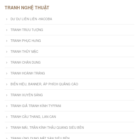
TRANH NGHỆ THUẬT
DƯ DƯ LIÊN LIÊN -HACOBA
TRANH TRỪU TƯỢNG
TRANH PHỤC HƯNG
TRANH THỦY MẶC
TRANH CHÂN DUNG
TRANH HOÀNH TRÁNG
BIỂN HIỆU, BANNER, ÁP PHÍCH QUẢNG CÁO
TRANH XUYÊN SÁNG
TRANH GIẢ TRANH KÍNH TYFFANI
TRANH CẦU THANG, LAN CAN
TRANH MÁI, TRẦN KÍNH THẤU QUANG SIÊU BỀN
TRANH ỨNG DỤNG MẶT SÀN SIÊU BỀN