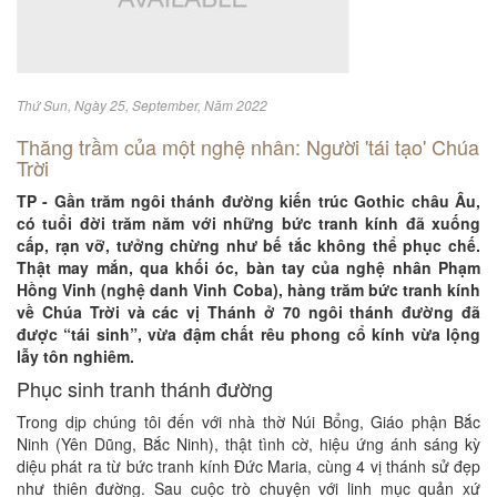
Thứ Sun, Ngày 25, September, Năm 2022
Thăng trầm của một nghệ nhân: Người 'tái tạo' Chúa
Trời
TP - Gần trăm ngôi thánh đường kiến trúc Gothic châu Âu,
có tuổi đời trăm năm với những bức tranh kính đã xuống
cấp, rạn vỡ, tưởng chừng như bế tắc không thể phục chế.
Thật may mắn, qua khối óc, bàn tay của nghệ nhân Phạm
Hồng Vinh (nghệ danh Vinh Coba), hàng trăm bức tranh kính
về Chúa Trời và các vị Thánh ở 70 ngôi thánh đường đã
được “tái sinh”, vừa đậm chất rêu phong cổ kính vừa lộng
lẫy tôn nghiêm.
Phục sinh tranh thánh đường
Trong dịp chúng tôi đến với nhà thờ Núi Bổng, Giáo phận Bắc
Ninh (Yên Dũng, Bắc Ninh), thật tình cờ, hiệu ứng ánh sáng kỳ
diệu phát ra từ bức tranh kính Đức Maria, cùng 4 vị thánh sử đẹp
như thiên đường. Sau cuộc trò chuyện với linh mục quản xứ