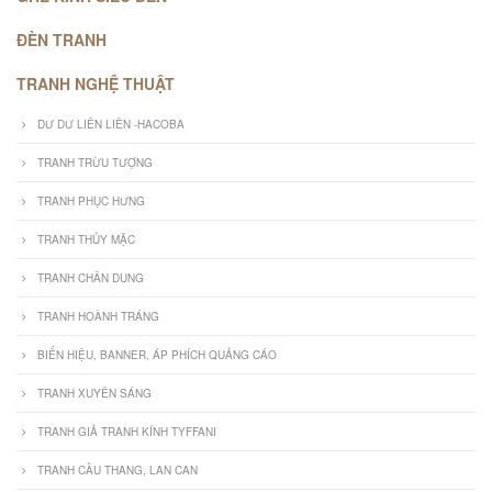
ĐÈN TRANH
TRANH NGHỆ THUẬT
DƯ DƯ LIÊN LIÊN -HACOBA
TRANH TRỪU TƯỢNG
TRANH PHỤC HƯNG
TRANH THỦY MẶC
TRANH CHÂN DUNG
TRANH HOÀNH TRÁNG
BIỂN HIỆU, BANNER, ÁP PHÍCH QUẢNG CÁO
TRANH XUYÊN SÁNG
TRANH GIẢ TRANH KÍNH TYFFANI
TRANH CẦU THANG, LAN CAN