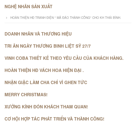
NGHỆ NHÂN SẢN XUẤT
HOÀN THIỆN HĐ TRANH ĐIỆN " MÃ ĐÁO THÀNH CÔNG" CHO KH THÁI BÌNH.
DOANH NHÂN VÀ THƯƠNG HIỆU
TRI ÂN NGÀY THƯƠNG BINH LIỆT SỸ 27/7
VINH COBA THIẾT KẾ THEO YÊU CẦU CỦA KHÁCH HÀNG.
HOÀN THIỆN HĐ VÁCH HOA HIỆN ĐẠI .
NHẬN GIẶC LÀM CHA CHỈ VÌ GHEN TỨC
MERRY CHRISTMAS!
XƯỞNG KÍNH ĐÓN KHÁCH THAM QUAN!
CƠ HỘI HỢP TÁC PHÁT TRIỂN VÀ THÀNH CÔNG!