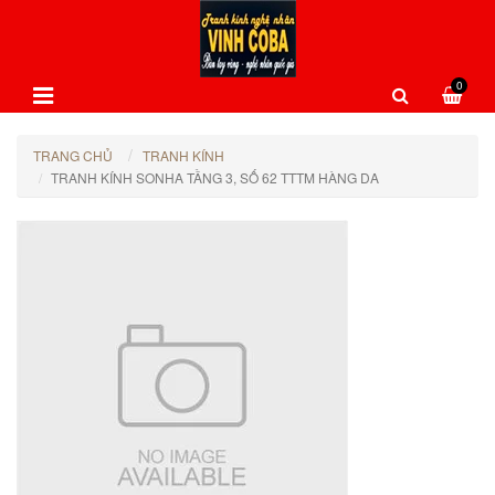
0
TRANG CHỦ
TRANH KÍNH
TRANH KÍNH SONHA TẦNG 3, SỐ 62 TTTM HÀNG DA