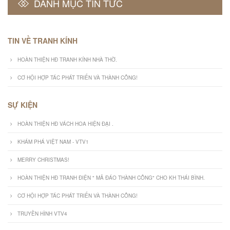
DANH MỤC TIN TỨC
TIN VỀ TRANH KÍNH
HOÀN THIỆN HĐ TRANH KÍNH NHÀ THỜ.
CƠ HỘI HỢP TÁC PHÁT TRIỂN VÀ THÀNH CÔNG!
SỰ KIỆN
HOÀN THIỆN HĐ VÁCH HOA HIỆN ĐẠI .
KHÁM PHÁ VIỆT NAM - VTV1
MERRY CHRISTMAS!
HOÀN THIỆN HĐ TRANH ĐIỆN " MÃ ĐÁO THÀNH CÔNG" CHO KH THÁI BÌNH.
CƠ HỘI HỢP TÁC PHÁT TRIỂN VÀ THÀNH CÔNG!
TRUYỀN HÌNH VTV4