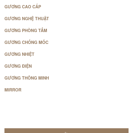
GƯƠNG CAO CẤP
GƯƠNG NGHỆ THUẬT
GƯƠNG PHÒNG TẮM
GƯƠNG CHỐNG MỐC
GƯƠNG NHIỆT
GƯƠNG ĐIỆN
GƯƠNG THÔNG MINH
MIRROR