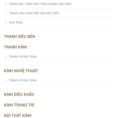
TRANH MÁI, TRẦN KÍNH THẤU QUANG SIÊU BỀN
TRANH ỨNG DỤNG MẶT SÀN SIÊU BỀN
QUÀ TẶNG
TRANH SIÊU BỀN
TRANH KÍNH
TRANH PHONG CẢNH
KÍNH NGHỆ THUẬT
TRANH PHONG CẢNH
KÍNH ĐIÊU KHẮC
KÍNH TRANG TRÍ
NỘI THẤT KÍNH