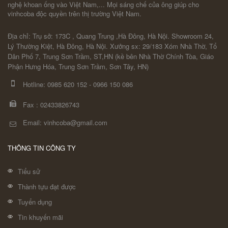
nghệ khoan ống vào Việt Nam,... Mọi sáng chế của ông giúp cho
vinhcoba độc quyền trên thị trường Việt Nam.
Địa chỉ: Trụ sở: 173C , Quang Trung ,Hà Đông, Hà Nội. Showroom 24,
Lý Thường Kiệt, Hà Đông, Hà Nội. Xưởng sx: 29/183 Xóm Nhà Thờ, Tổ
Dân Phố 7, Trung Sơn Trầm, ST,HN (kề bên Nhà Thờ Chính Tòa, Giáo
Phận Hưng Hóa, Trung Sơn Trầm, Sơn Tây, HN)
Hotline:
0985 620 152
-
0966 150 086
Fax :
02433826743
Email: vinhcoba@gmail.com
THÔNG TIN CÔNG TY
Tiểu sử
Thành tựu đạt được
Tuyển dụng
Tin khuyến mãi