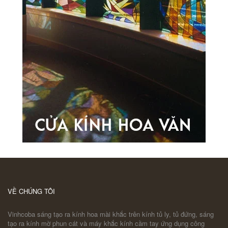
VỀ CHÚNG TÔI
Vinhcoba sáng tạo ra kính hoa mài khắc trên kính tủ ly, tủ đứng, sáng
tạo ra kính mờ phun cát và máy khắc kính cầm tay ứng dụng công