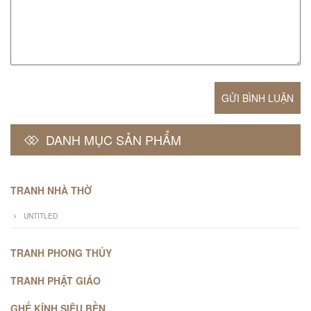
GỬI BÌNH LUẬN
DANH MỤC SẢN PHẨM
TRANH NHÀ THỜ
UNTITLED
TRANH PHONG THỦY
TRANH PHẬT GIÁO
GHẾ KÍNH SIÊU BỀN