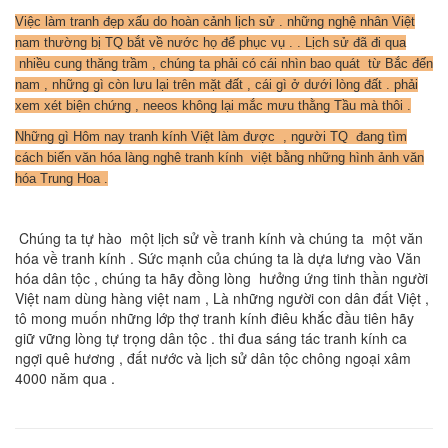
Việc làm tranh đẹp xấu do hoàn cảnh lịch sử . những nghệ nhân Việt
nam thường bị TQ bắt về nước họ để phục vụ . . Lịch sử đã đi qua
nhiều cung thăng trầm , chúng ta phải có cái nhìn bao quát từ Bắc đến
nam , những gì còn lưu lại trên mặt đất , cái gì ở dưới lòng đất . phải
xem xét biện chứng , neeos không lại mắc mưu thằng Tầu mà thôi .
Những gì Hôm nay tranh kính Việt làm được , người TQ đang tìm
cách biến văn hóa làng nghê tranh kính việt bằng những hình ảnh văn
hóa Trung Hoa .
Chúng ta tự hào một lịch sử về tranh kính và chúng ta một văn
hóa về tranh kính . Sức mạnh của chúng ta là dựa lưng vào Văn
hóa dân tộc , chúng ta hãy đồng lòng hưởng ứng tinh thần người
Việt nam dùng hàng việt nam , Là những người con dân đất Việt ,
tô mong muốn những lớp thợ tranh kính điêu khắc đầu tiên hãy
giữ vững lòng tự trọng dân tộc . thi đua sáng tác tranh kính ca
ngợi quê hương , đất nước và lịch sử dân tộc chông ngoại xâm
4000 năm qua .