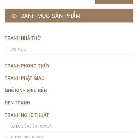
DANH MỤC SẢN PHẨM
TRANH NHÀ THỜ
UNTITLED
TRANH PHONG THỦY
TRANH PHẬT GIÁO
GHẾ KÍNH SIÊU BỀN
ĐÈN TRANH
TRANH NGHỆ THUẬT
DƯ DƯ LIÊN LIÊN -HACOBA
TRANH TRỪU TƯỢNG