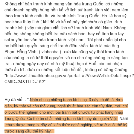
Không chỉ bán tranh kính mang văn hóa trung Quốc có những
chủ doanh nghiệp hùng hồn kể về lịch sử tranh kính việt nam làm
theo tranh kính châu âu và tranh kính Trung Quốc .Họ là họa sỹ
học khoa thủy tinh ( khi đó và kể cả bây giờ chưa có giáo trình
tranh kính ).vậy mà giám viết lịch sử tranh kính Việt Nam. Không
hiểu họ không không biết tra cứu sách báo hay cố tình làm tay
sai xuyên tạc văn hóa tranh kính việt nam .Tôi phải nhắc lại cho
họ biết bản quyền sáng chế tranh điêu khắc kính là của ông
Phạm Hồng Vinh ( vinhcoba ). xưa kia cũng vậy thôi tranh kính
của chúng ta có từ thời nguyễn .và do cha ông chúng ta sáng tạo
ra . nhưng ngày nay có nhà mỹ thuật học ở Huế còn có nhận
thức ấu trĩ . đưa ra những kết luận hồ đồ , không có bằng Chứng
"http://www1.thuathienhue.gov.vn/portal_af/Views/ArticleDetail.aspx?
CMID=24&TLID=152"
Họ đã viết : ":
Nhìn chung những tranh kính loại 3 này có đề tài đơn
giản, kỹ thật vẽ còn thô vụng, nghệ thuật hòa sắc còn tùy tiện, mới chỉ
ở bước thể nghiệm cho một loại tranh bắt chước tự phát hàng nhập
Nam
Trung Quốc. Có thể tin chắc những tranh kính này do người Việt
chưa được trang bị đầy đủ kiến thức nghề nghiệp, vẽ ra ở cuối thế kỷ
trước sang đầu thế kỷ này."