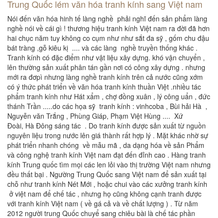
Trung Quốc lém văn hóa tranh kính sang Việt nam
Nói đến văn hóa hinh tế làng nghề phải nghĩ đến sản phẩm làng
nghề nói về cái gì ! thương hiệu tranh kính Việt nam ra đời đã hơn
hai chục năm tuy không co cụm như như sắt đa sỹ , gốm chu đậu
bát tràng ,gỗ kiêu kị .... và các làng nghề truyền thống khác .
Tranh kính có đặc điểm như vật liệu xây dựng. khó vận chuyển ,
lên thường sản xuất phân tán gần nơi có công xây dựng . nhưng
mới ra đơpì nhưng làng nghề tranh kính trên cả nước cũng xớm
có ý thức phát triển về văn hóa tranh kính thuần Việt .nhiều tác
phẩm tranh kính như Hát xẩm , chợ đồng xuân , lý công uẩn , đức
thánh Trần .....do các họa sỹ tranh kính : vinhcoba , Bùi hải Hà ,
Nguyễn văn Trắng , Phùng Giáp, Phạm Việt Hùng .... Xứ
Đoài, Hà Đông sáng tác . Do tranh kính được sản xuất từ nguồn
nguyên liệu trong nước lên giá thành rất hợp lý . Mặt khác nhờ sự
phát triển nhanh chóng về mẫu mã , da dạng hóa về sản Phẩm
và công nghệ tranh kính Việt nam đạt đến đỉnh cao . Hàng tranh
kính Trung quốc tìm mọi các len lỏi vào thị trường Việt nam nhưng
đều thất bại . Ngường Trung Quốc sang Việt nam để sản xuất tại
chỗ như tranh kính Nét Mới , hoặc chui vào các xưởng tranh kính
ở việt nam để chế tác , nhưng họ cũng không cạnh tranh được
với tranh kính Việt nam ( về gá cả và về chất lượng ) . Từ năm
2012 người trung Quốc chuyể sang chiêu bài là chế tác phần