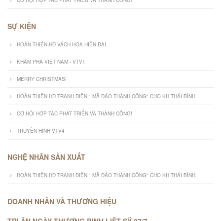
CƠ HỘI HỢP TÁC PHÁT TRIỂN VÀ THÀNH CÔNG!
SỰ KIỆN
HOÀN THIỆN HĐ VÁCH HOA HIỆN ĐẠI .
KHÁM PHÁ VIỆT NAM - VTV1
MERRY CHRISTMAS!
HOÀN THIỆN HĐ TRANH ĐIỆN " MÃ ĐÁO THÀNH CÔNG" CHO KH THÁI BÌNH.
CƠ HỘI HỢP TÁC PHÁT TRIỂN VÀ THÀNH CÔNG!
TRUYỀN HÌNH VTV4
NGHỆ NHÂN SẢN XUẤT
HOÀN THIỆN HĐ TRANH ĐIỆN " MÃ ĐÁO THÀNH CÔNG" CHO KH THÁI BÌNH.
DOANH NHÂN VÀ THƯƠNG HIỆU