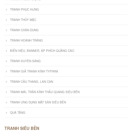
TRANH PHỤC HƯNG
TRANH THỦY MẶC
TRANH CHÂN DUNG
TRANH HOÀNH TRÁNG
BIỂN HIỆU, BANNER, ÁP PHÍCH QUẢNG CÁO
TRANH XUYÊN SÁNG
TRANH GIẢ TRANH KÍNH TYFFANI
TRANH CẦU THANG, LAN CAN
TRANH MÁI, TRẦN KÍNH THẤU QUANG SIÊU BỀN
TRANH ỨNG DỤNG MẶT SÀN SIÊU BỀN
QUÀ TẶNG
TRANH SIÊU BỀN