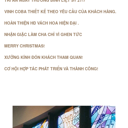
TRI ÂN NGÀY THƯƠNG BINH LIỆT SỸ 27/7
VINH COBA THIẾT KẾ THEO YÊU CẦU CỦA KHÁCH HÀNG.
HOÀN THIỆN HĐ VÁCH HOA HIỆN ĐẠI .
NHẬN GIẶC LÀM CHA CHỈ VÌ GHEN TỨC
MERRY CHRISTMAS!
XƯỞNG KÍNH ĐÓN KHÁCH THAM QUAN!
CƠ HỘI HỢP TÁC PHÁT TRIỂN VÀ THÀNH CÔNG!