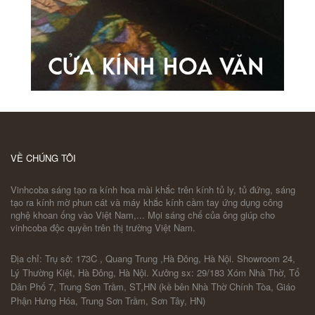
VỀ CHÚNG TÔI
Vinhcoba sáng tạo ra kính hoa mài khắc trên kính tủ ly, tủ đứng, sáng
tạo ra kính mờ phun cát và máy khắc kính cầm tay ứng dụng công
nghệ khoan ống vào Việt Nam,... Mọi sáng chế của ông giúp cho
vinhcoba độc quyền trên thị trường Việt Nam.
Địa chỉ: Trụ sở: 173C , Quang Trung ,Hà Đông, Hà Nội. Showroom 24,
Lý Thường Kiệt, Hà Đông, Hà Nội. Xưởng sx: 29/183 Xóm Nhà Thờ, Tổ
Dân Phố 7, Trung Sơn Trầm, ST,HN (kề bên Nhà Thờ Chính Tòa, Giáo
Phận Hưng Hóa, Trung Sơn Trầm, Sơn Tây, HN)