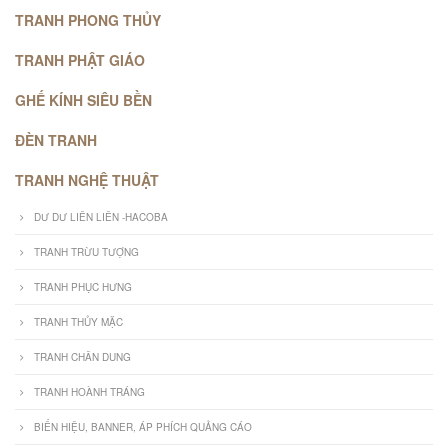
TRANH PHONG THỦY
TRANH PHẬT GIÁO
GHẾ KÍNH SIÊU BỀN
ĐÈN TRANH
TRANH NGHỆ THUẬT
DƯ DƯ LIÊN LIÊN -HACOBA
TRANH TRỪU TƯỢNG
TRANH PHỤC HƯNG
TRANH THỦY MẶC
TRANH CHÂN DUNG
TRANH HOÀNH TRÁNG
BIỂN HIỆU, BANNER, ÁP PHÍCH QUẢNG CÁO