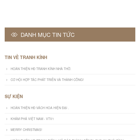
DANH MỤC TIN TỨC
TIN VỀ TRANH KÍNH
HOÀN THIỆN HĐ TRANH KÍNH NHÀ THỜ.
CƠ HỘI HỢP TÁC PHÁT TRIỂN VÀ THÀNH CÔNG!
SỰ KIỆN
HOÀN THIỆN HĐ VÁCH HOA HIỆN ĐẠI .
KHÁM PHÁ VIỆT NAM - VTV1
MERRY CHRISTMAS!