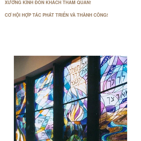
XƯỞNG KÍNH ĐÓN KHÁCH THAM QUAN!
CƠ HỘI HỢP TÁC PHÁT TRIỂN VÀ THÀNH CÔNG!