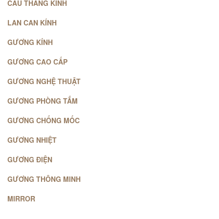
CẦU THANG KÍNH
LAN CAN KÍNH
GƯƠNG KÍNH
GƯƠNG CAO CẤP
GƯƠNG NGHỆ THUẬT
GƯƠNG PHÒNG TẮM
GƯƠNG CHỐNG MỐC
GƯƠNG NHIỆT
GƯƠNG ĐIỆN
GƯƠNG THÔNG MINH
MIRROR