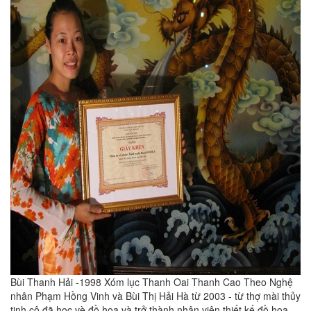
Bùi Thanh Hải -1998 Xóm lục Thanh Oai Thanh Cao Theo Nghệ
nhân Phạm Hồng Vinh và Bùi Thị Hải Hà từ 2003 - từ thợ mài thủy
tinh cô đã học vè đồ họa và trở thành nhân viên thiết kế đồ họa