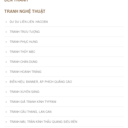
TRANH NGHỆ THUẬT
DƯ DƯ LIÊN LIÊN -HACOBA
TRANH TRỪU TƯỢNG
TRANH PHỤC HƯNG
TRANH THỦY MẶC
TRANH CHÂN DUNG
TRANH HOÀNH TRÁNG
BIỂN HIỆU, BANNER, ÁP PHÍCH QUẢNG CÁO
TRANH XUYÊN SÁNG
TRANH GIẢ TRANH KÍNH TYFFANI
TRANH CẦU THANG, LAN CAN
TRANH MÁI, TRẦN KÍNH THẤU QUANG SIÊU BỀN