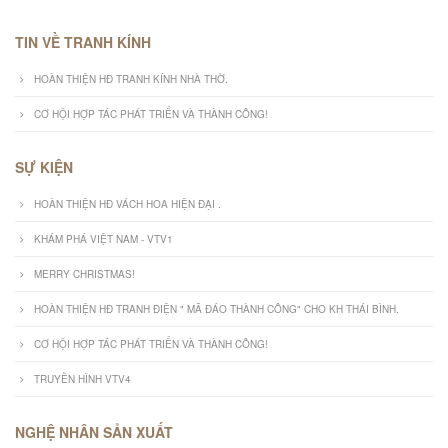
TIN VỀ TRANH KÍNH
HOÀN THIỆN HĐ TRANH KÍNH NHÀ THỜ.
CƠ HỘI HỢP TÁC PHÁT TRIỂN VÀ THÀNH CÔNG!
SỰ KIỆN
HOÀN THIỆN HĐ VÁCH HOA HIỆN ĐẠI .
KHÁM PHÁ VIỆT NAM - VTV1
MERRY CHRISTMAS!
HOÀN THIỆN HĐ TRANH ĐIỆN " MÃ ĐÁO THÀNH CÔNG" CHO KH THÁI BÌNH.
CƠ HỘI HỢP TÁC PHÁT TRIỂN VÀ THÀNH CÔNG!
TRUYỀN HÌNH VTV4
NGHỆ NHÂN SẢN XUẤT