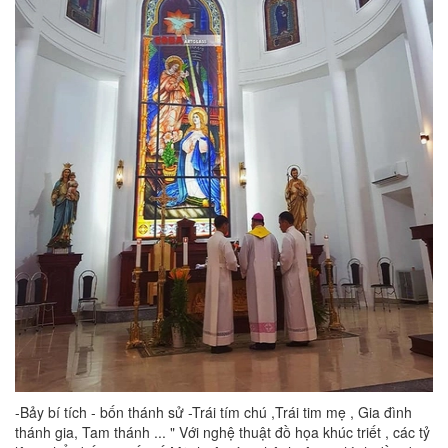
-Bảy bí tích - bốn thánh sử -Trái tím chú ,Trái tim mẹ , Gia đình
thánh gia, Tam thánh ... " Với nghệ thuật đồ họa khúc triết , các tỷ