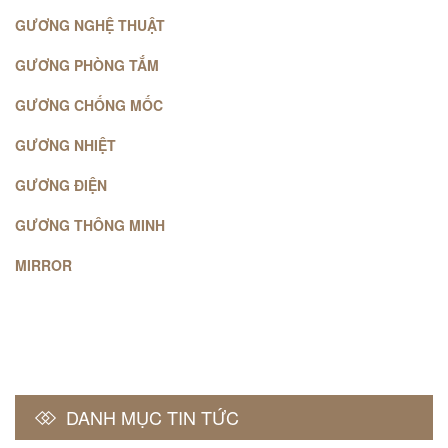
GƯƠNG NGHỆ THUẬT
GƯƠNG PHÒNG TẮM
GƯƠNG CHỐNG MỐC
GƯƠNG NHIỆT
GƯƠNG ĐIỆN
GƯƠNG THÔNG MINH
MIRROR
DANH MỤC TIN TỨC