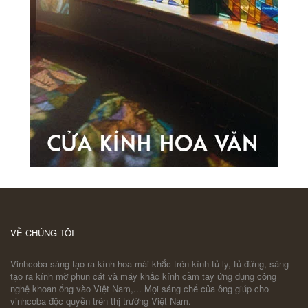
VỀ CHÚNG TÔI
Vinhcoba sáng tạo ra kính hoa mài khắc trên kính tủ ly, tủ đứng, sáng
tạo ra kính mờ phun cát và máy khắc kính cầm tay ứng dụng công
nghệ khoan ống vào Việt Nam,... Mọi sáng chế của ông giúp cho
vinhcoba độc quyền trên thị trường Việt Nam.