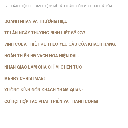
HOÀN THIỆN HĐ TRANH ĐIỆN " MÃ ĐÁO THÀNH CÔNG" CHO KH THÁI BÌNH.
DOANH NHÂN VÀ THƯƠNG HIỆU
TRI ÂN NGÀY THƯƠNG BINH LIỆT SỸ 27/7
VINH COBA THIẾT KẾ THEO YÊU CẦU CỦA KHÁCH HÀNG.
HOÀN THIỆN HĐ VÁCH HOA HIỆN ĐẠI .
NHẬN GIẶC LÀM CHA CHỈ VÌ GHEN TỨC
MERRY CHRISTMAS!
XƯỞNG KÍNH ĐÓN KHÁCH THAM QUAN!
CƠ HỘI HỢP TÁC PHÁT TRIỂN VÀ THÀNH CÔNG!