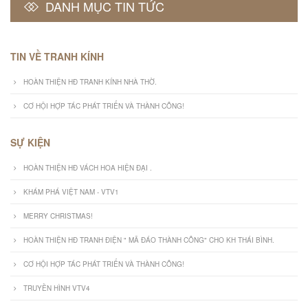
DANH MỤC TIN TỨC
TIN VỀ TRANH KÍNH
HOÀN THIỆN HĐ TRANH KÍNH NHÀ THỜ.
CƠ HỘI HỢP TÁC PHÁT TRIỂN VÀ THÀNH CÔNG!
SỰ KIỆN
HOÀN THIỆN HĐ VÁCH HOA HIỆN ĐẠI .
KHÁM PHÁ VIỆT NAM - VTV1
MERRY CHRISTMAS!
HOÀN THIỆN HĐ TRANH ĐIỆN " MÃ ĐÁO THÀNH CÔNG" CHO KH THÁI BÌNH.
CƠ HỘI HỢP TÁC PHÁT TRIỂN VÀ THÀNH CÔNG!
TRUYỀN HÌNH VTV4