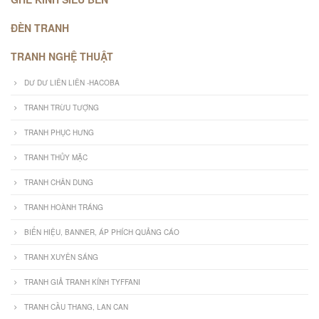
ĐÈN TRANH
TRANH NGHỆ THUẬT
DƯ DƯ LIÊN LIÊN -HACOBA
TRANH TRỪU TƯỢNG
TRANH PHỤC HƯNG
TRANH THỦY MẶC
TRANH CHÂN DUNG
TRANH HOÀNH TRÁNG
BIỂN HIỆU, BANNER, ÁP PHÍCH QUẢNG CÁO
TRANH XUYÊN SÁNG
TRANH GIẢ TRANH KÍNH TYFFANI
TRANH CẦU THANG, LAN CAN