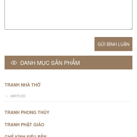
GỬI BÌNH LUẬN
DANH MỤC SẢN PHẨM
TRANH NHÀ THỜ
UNTITLED
TRANH PHONG THỦY
TRANH PHẬT GIÁO
GHẾ KÍNH SIÊU BỀN