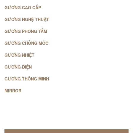
GƯƠNG CAO CẤP
GƯƠNG NGHỆ THUẬT
GƯƠNG PHÒNG TẮM
GƯƠNG CHỐNG MỐC
GƯƠNG NHIỆT
GƯƠNG ĐIỆN
GƯƠNG THÔNG MINH
MIRROR