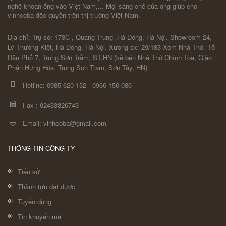
nghệ khoan ống vào Việt Nam,... Mọi sáng chế của ông giúp cho
vinhcoba độc quyền trên thị trường Việt Nam.
Địa chỉ: Trụ sở: 173C , Quang Trung ,Hà Đông, Hà Nội. Showroom 24,
Lý Thường Kiệt, Hà Đông, Hà Nội. Xưởng sx: 29/183 Xóm Nhà Thờ, Tổ
Dân Phố 7, Trung Sơn Trầm, ST,HN (kề bên Nhà Thờ Chính Tòa, Giáo
Phận Hưng Hóa, Trung Sơn Trầm, Sơn Tây, HN)
Hotline:
0985 620 152
-
0966 150 086
Fax :
02433826743
Email: vinhcoba@gmail.com
THÔNG TIN CÔNG TY
Tiểu sử
Thành tựu đạt được
Tuyển dụng
Tin khuyến mãi