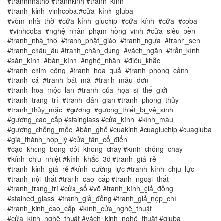
#tranhnhatho #tranhkinh #tranh_kính
#tranh_kính_vinhcoba.#cửa_kính_gluba
#vòm_nhà_thờ #cửa_kính_gluchip #cửa_kính #cửa #coba
#vinhcoba #nghệ_nhân_phạm_hồng_vinh #cửa_siêu_bền
#tranh_nhà_thờ #tranh_phật_giáo #tranh_ngựa #tranh_sen
#tranh_châu_âu #tranh_chân_dung #vách_ngăn #trần_kính
#sàn_kính #bàn_kính #nghệ_nhân #điêu_khắc
#tranh_chim_công #tranh_hoa_quả #tranh_phong_cảnh
#tranh_cá #tranh_bát_mã #tranh_mẫu_đơn
#tranh_hoa_mộc_lan #tranh_của_họa_sĩ_thế_giới
#tranh_trang_trí #tranh_dân_gian #tranh_phong_thủy
#tranh_thủy_mặc #gương #gương_thiết_bị_vệ_sinh
#gương_cao_cấp #stainglass #cửa_kính #kính_màu
#gương_chống_mốc #bàn_ghế #cuakinh #cuagluchip #cuagluba
#giá_thành_hợp_lý #cửa_tân_cổ_điển
#cạo_không_bong_đốt_không_cháy #kính_chống_cháy
#kính_chịu_nhiệt #kính_khắc_3d #tranh_giá_rẻ
#tranh_kính_giá_rẻ #kính_cường_lực #tranh_kính_chịu_lực
#tranh_nội_thất #tranh_cao_cấp #tranh_ngoại_thất
#tranh_trang_trí #cửa_sổ #vẽ #tranh_kính_giả_đồng
#stained_glass #tranh_giả_đồng #tranh_giả_nẹp_chì
#tranh_kính_cao_cấp #kính_cửa_nghệ_thuật
#cửa_kính_nghệ_thuật #vách_kính_nghệ_thuật #gluba