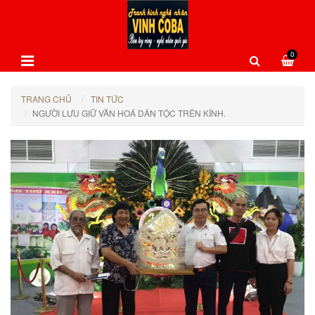
0
TRANG CHỦ
TIN TỨC
NGƯỜI LƯU GIỮ VĂN HOÁ DÂN TỘC TRÊN KÍNH.