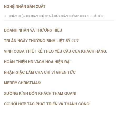
NGHỆ NHÂN SẢN XUẤT
HOÀN THIỆN HĐ TRANH ĐIỆN " MÃ ĐÁO THÀNH CÔNG" CHO KH THÁI BÌNH.
DOANH NHÂN VÀ THƯƠNG HIỆU
TRI ÂN NGÀY THƯƠNG BINH LIỆT SỸ 27/7
VINH COBA THIẾT KẾ THEO YÊU CẦU CỦA KHÁCH HÀNG.
HOÀN THIỆN HĐ VÁCH HOA HIỆN ĐẠI .
NHẬN GIẶC LÀM CHA CHỈ VÌ GHEN TỨC
MERRY CHRISTMAS!
XƯỞNG KÍNH ĐÓN KHÁCH THAM QUAN!
CƠ HỘI HỢP TÁC PHÁT TRIỂN VÀ THÀNH CÔNG!