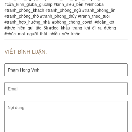
#cửa_kính_gluba_gluchip #kính_siêu_bền #vinhcoba
#tranh_phòng_khách #tranh_phòng_ngủ #tranh_phòng_ăn
#tranh_phòng_thờ #tranh_phong_thủy #tranh_theo_tuổi
#tranh_hợp_hướng_nhà #phòng_chống_covid #đoàn_kết
#thực_hiện_qui_tắc_5k #đeo_khẩu_trang_khi_đi_ra_đường
#chúc_mọi_người_thật_nhiều_sức_khỏe
VIẾT BÌNH LUẬN: