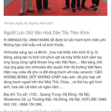
Thứ Sat, Ngày 28, August, Năm 2021
Người Lưu Giữ Văn Hoá Dân Tộc Trên Kính.
lh 0985620152- 0966150086 để được tư vấn tranh kính miễn phí.
Không hạn chế mẫu mã và kích thước.
Vinhcoba sáng tạo ra #kính _hoa mài khắc trên kính tủ ly, tủ
đứng, sáng tạo ra kính mờ phun cát và máy khắc kính cầm tay
ứng dụng công nghệ khoan ống vào Việt Nam,... Mọi sáng chế
của ông giúp cho vinhcoba độc quyền trên thị trường Việt Nam.
Hiện nay coba đã cho ra đời dòng tranh với màu ceramic: CẠO
KHÔNG BONG, ĐỐT KHÔNG CHÁY màu sơn. rất phù hợp với
dòng tranh ngoài trời như Nhà Thờ, Chùa... có thể lưu giữ hình
ảnh, hoa văn cả trăm cả ngàn năm....
Địa chỉ: Trụ sở: 173C , Quang Trung ,Hà Đông, Hà Nội.
Showroom 24, Lý Thường Kiệt, Hà Đông, Hà Nội, HOTLINE: 0985
620 152 - 0966 150 086.