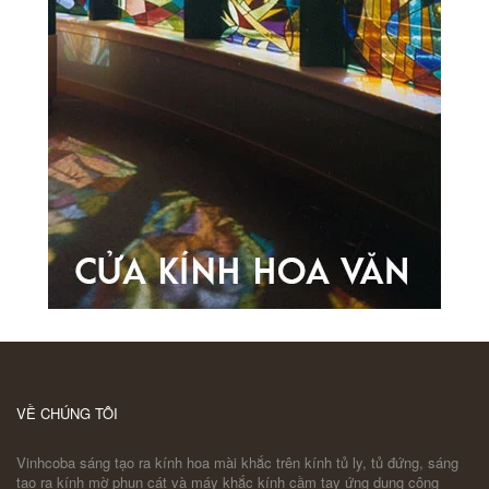
VỀ CHÚNG TÔI
Vinhcoba sáng tạo ra kính hoa mài khắc trên kính tủ ly, tủ đứng, sáng
tạo ra kính mờ phun cát và máy khắc kính cầm tay ứng dụng công