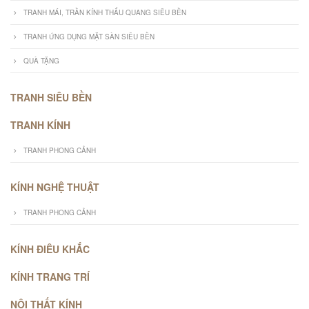
TRANH MÁI, TRẦN KÍNH THẤU QUANG SIÊU BỀN
TRANH ỨNG DỤNG MẶT SÀN SIÊU BỀN
QUÀ TẶNG
TRANH SIÊU BỀN
TRANH KÍNH
TRANH PHONG CẢNH
KÍNH NGHỆ THUẬT
TRANH PHONG CẢNH
KÍNH ĐIÊU KHẮC
KÍNH TRANG TRÍ
NỘI THẤT KÍNH