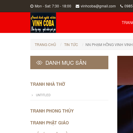
Mon - Sat: 7:30 - 18:00
vinhcoba@gmail.com
0985
TRAN
TRANG CHỦ
TIN TỨC
NN PHẠM HỒNG VINH VINH
DANH MỤC SẢN
PHẨM
TRANH NHÀ THỜ
UNTITLED
TRANH PHONG THỦY
TRANH PHẬT GIÁO