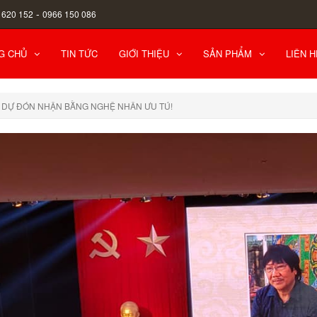
-
 620 152
0966 150 086
G CHỦ
TIN TỨC
GIỚI THIỆU
SẢN PHẨM
LIÊN H
 DỰ ĐÓN NHẬN BẰNG NGHỆ NHÂN ƯU TÚ!