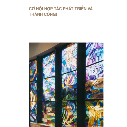
CƠ HỘI HỢP TÁC PHÁT TRIỂN VÀ
THÀNH CÔNG!