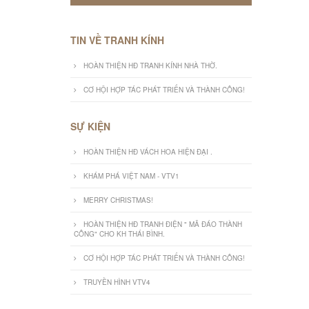
TIN VỀ TRANH KÍNH
HOÀN THIỆN HĐ TRANH KÍNH NHÀ THỜ.
CƠ HỘI HỢP TÁC PHÁT TRIỂN VÀ THÀNH CÔNG!
SỰ KIỆN
HOÀN THIỆN HĐ VÁCH HOA HIỆN ĐẠI .
KHÁM PHÁ VIỆT NAM - VTV1
MERRY CHRISTMAS!
HOÀN THIỆN HĐ TRANH ĐIỆN " MÃ ĐÁO THÀNH
CÔNG" CHO KH THÁI BÌNH.
CƠ HỘI HỢP TÁC PHÁT TRIỂN VÀ THÀNH CÔNG!
TRUYỀN HÌNH VTV4