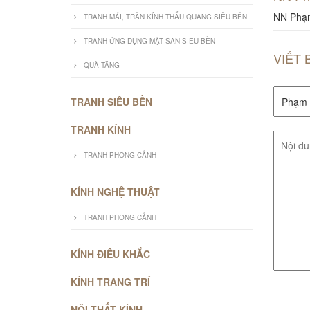
NN Phạm
TRANH MÁI, TRẦN KÍNH THẤU QUANG SIÊU BỀN
TRANH ỨNG DỤNG MẶT SÀN SIÊU BỀN
VIẾT 
QUÀ TẶNG
TRANH SIÊU BỀN
TRANH KÍNH
TRANH PHONG CẢNH
KÍNH NGHỆ THUẬT
TRANH PHONG CẢNH
KÍNH ĐIÊU KHẮC
KÍNH TRANG TRÍ
NỘI THẤT KÍNH