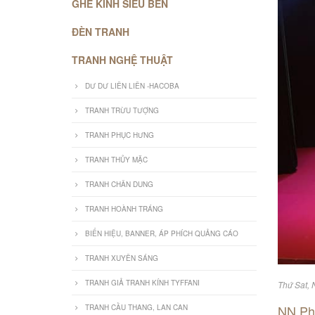
GHẾ KÍNH SIÊU BỀN
ĐÈN TRANH
TRANH NGHỆ THUẬT
DƯ DƯ LIÊN LIÊN -HACOBA
TRANH TRỪU TƯỢNG
TRANH PHỤC HƯNG
TRANH THỦY MẶC
TRANH CHÂN DUNG
TRANH HOÀNH TRÁNG
BIỂN HIỆU, BANNER, ÁP PHÍCH QUẢNG CÁO
TRANH XUYÊN SÁNG
TRANH GIẢ TRANH KÍNH TYFFANI
Thứ Sat, 
NN Ph
TRANH CẦU THANG, LAN CAN