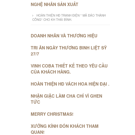
NGHỆ NHÂN SẢN XUẤT
HOÀN THIỆN HĐ TRANH ĐIỆN " MÃ ĐÁO THÀNH
CÔNG" CHO KH THÁI BÌNH.
DOANH NHÂN VÀ THƯƠNG HIỆU
TRI ÂN NGÀY THƯƠNG BINH LIỆT SỸ
27/7
VINH COBA THIẾT KẾ THEO YÊU CẦU
CỦA KHÁCH HÀNG.
HOÀN THIỆN HĐ VÁCH HOA HIỆN ĐẠI .
NHẬN GIẶC LÀM CHA CHỈ VÌ GHEN
TỨC
MERRY CHRISTMAS!
XƯỞNG KÍNH ĐÓN KHÁCH THAM
QUAN!