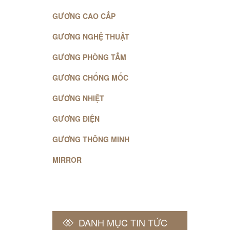
GƯƠNG CAO CẤP
GƯƠNG NGHỆ THUẬT
GƯƠNG PHÒNG TẮM
GƯƠNG CHỐNG MỐC
GƯƠNG NHIỆT
GƯƠNG ĐIỆN
GƯƠNG THÔNG MINH
MIRROR
DANH MỤC TIN TỨC