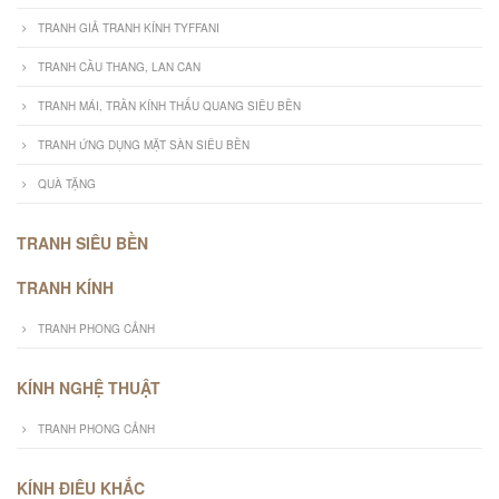
TRANH GIẢ TRANH KÍNH TYFFANI
TRANH CẦU THANG, LAN CAN
TRANH MÁI, TRẦN KÍNH THẤU QUANG SIÊU BỀN
TRANH ỨNG DỤNG MẶT SÀN SIÊU BỀN
QUÀ TẶNG
TRANH SIÊU BỀN
TRANH KÍNH
TRANH PHONG CẢNH
KÍNH NGHỆ THUẬT
TRANH PHONG CẢNH
KÍNH ĐIÊU KHẮC