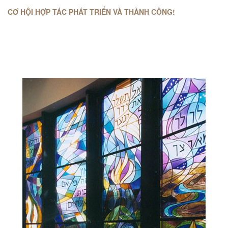
CƠ HỘI HỢP TÁC PHÁT TRIỂN VÀ THÀNH CÔNG!