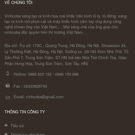
VỀ CHÚNG TÔI
Vinhcoba sáng tạo ra kính hoa mài khắc trên kính tủ ly, tủ đứng, sáng
tạo ra kính mờ phun cát và máy khắc kính cầm tay ứng dụng công
nghệ khoan ống vào Việt Nam,... Mọi sáng chế của ông giúp cho
vinhcoba độc quyền trên thị trường Việt Nam.
Địa chỉ: Trụ sở: 173C , Quang Trung ,Hà Đông, Hà Nội. Showroom 24,
Lý Thường Kiệt, Hà Đông, Hà Nội. Xưởng sx: 29/183 Xóm Nhà Thờ, Tổ
Dân Phố 7, Trung Sơn Trầm, ST,HN (kề bên Nhà Thờ Chính Tòa, Giáo
Phận Hưng Hóa, Trung Sơn Trầm, Sơn Tây, HN)
Hotline:
0985 620 152
-
0966 150 086
Fax :
02433826743
Email: vinhcoba@gmail.com
THÔNG TIN CÔNG TY
Tiểu sử
Thành tựu đạt được