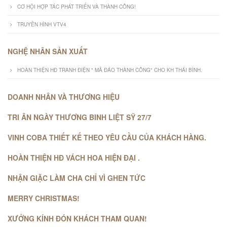
CƠ HỘI HỢP TÁC PHÁT TRIỂN VÀ THÀNH CÔNG!
TRUYỀN HÌNH VTV4
NGHỆ NHÂN SẢN XUẤT
HOÀN THIỆN HĐ TRANH ĐIỆN " MÃ ĐÁO THÀNH CÔNG" CHO KH THÁI BÌNH.
DOANH NHÂN VÀ THƯƠNG HIỆU
TRI ÂN NGÀY THƯƠNG BINH LIỆT SỸ 27/7
VINH COBA THIẾT KẾ THEO YÊU CẦU CỦA KHÁCH HÀNG.
HOÀN THIỆN HĐ VÁCH HOA HIỆN ĐẠI .
NHẬN GIẶC LÀM CHA CHỈ VÌ GHEN TỨC
MERRY CHRISTMAS!
XƯỞNG KÍNH ĐÓN KHÁCH THAM QUAN!