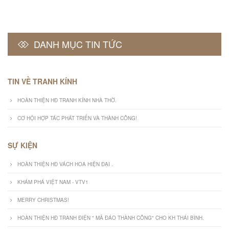
DANH MỤC TIN TỨC
TIN VỀ TRANH KÍNH
HOÀN THIỆN HĐ TRANH KÍNH NHÀ THỜ.
CƠ HỘI HỢP TÁC PHÁT TRIỂN VÀ THÀNH CÔNG!
SỰ KIỆN
HOÀN THIỆN HĐ VÁCH HOA HIỆN ĐẠI .
KHÁM PHÁ VIỆT NAM - VTV1
MERRY CHRISTMAS!
HOÀN THIỆN HĐ TRANH ĐIỆN " MÃ ĐÁO THÀNH CÔNG" CHO KH THÁI BÌNH.