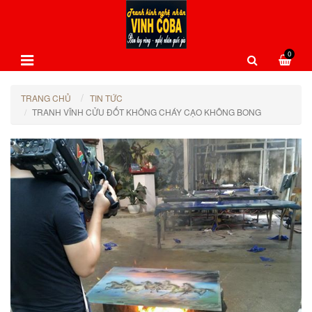
0
TRANG CHỦ
TIN TỨC
TRANH VĨNH CỬU ĐỐT KHÔNG CHÁY CẠO KHÔNG BONG